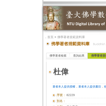
．
首頁
>
佛學著者規範資料庫
佛學著者檢索
查詢結果
佛學著者規
杜偉
．
．
著者本人提供授權
著者本人提供書目
序號：
82229
別名：