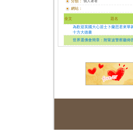
分類：
個人著者
網站：
全文
題名
為歡迎英國大心居士卜蘭思君來華
十方大德書
世界選佛會簡章：附甯波警察廳佈