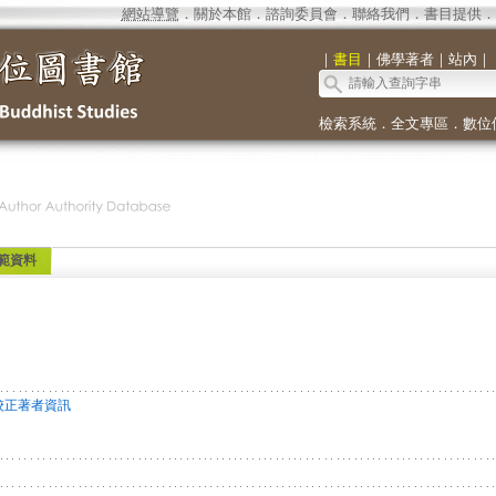
網站導覽
．
關於本館
．
諮詢委員會
．
聯絡我們
．
書目提供
．
｜
書目
｜
佛學著者
｜
站內
｜
檢索系統
．
全文專區
．
數位
範資料
校正著者資訊