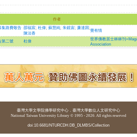
作者
募集路費敬告
卲福宸
;
杜偉
;
蘇慧純
;
朱鏡宙
;
廉達因
;
覺有情
陳法香
世界佛教居士林林刊=Magazine o
告第二號
杜偉
Association
臺灣大學
文學院佛學研究中心
．
臺灣大學數位人文研究中心
National Taiwan University Library © 1995 - 2026. All rights reserved
doi:10.6681/NTURCDH.DB_DLMBS/Collection