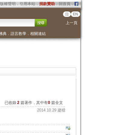
版權聲明
．
引用本站
．
捐款贊助
．
回首頁
．
日
EN
上一頁
佛典
．
語言教學
．
相關連結
已收錄
2
篇著作，其中有
0
篇全文
2014.10.29 建檔