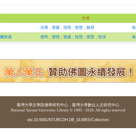
作者
法尊
;
密嚴
;
恆照
;
密慧
;
饒登
海
法團來函
密吽
;
密悟
;
密嚴
;
恆照
;
密慧
;
恆演
海
臺灣大學
文學院佛學研究中心
．
臺灣大學數位人文研究中心
National Taiwan University Library © 1995 - 2026. All rights reserved
doi:10.6681/NTURCDH.DB_DLMBS/Collection