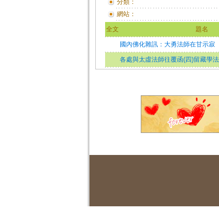
分類：
網站：
全文
題名
國內佛化雜訊：大勇法師在甘示寂
各處與太虛法師往覆函(四)留藏學