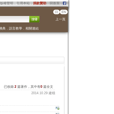
版權聲明
．
引用本站
．
捐款贊助
．
回首頁
．
日
EN
上一頁
佛典
．
語言教學
．
相關連結
已收錄
2
篇著作，其中有
0
篇全文
2014.10.29 建檔