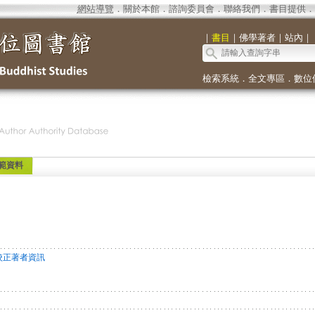
網站導覽
．
關於本館
．
諮詢委員會
．
聯絡我們
．
書目提供
．
｜
書目
｜
佛學著者
｜
站內
｜
檢索系統
．
全文專區
．
數位
範資料
校正著者資訊