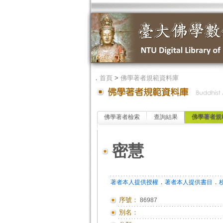
．
首頁
>
佛學著者規範資料庫
佛學著者檢索
查詢結果
佛學著者規
密慧
．
．
著者本人提供授權
著者本人提供書目
序號：
86987
別名：