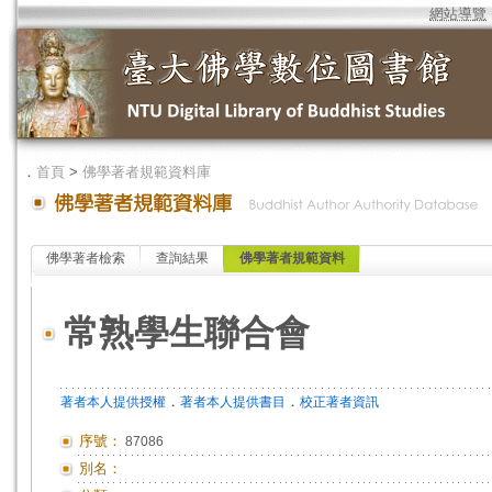
網站導覽
．
首頁
>
佛學著者規範資料庫
佛學著者檢索
查詢結果
佛學著者規範資料
常熟學生聯合會
．
．
著者本人提供授權
著者本人提供書目
校正著者資訊
序號：
87086
別名：