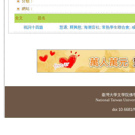
分類：
網站：
全文
題名
祝詞十四篇
慧通
;
釋興慈
;
海潮音社
;
常熟學生聯合會
;
臺灣大學
文學院佛
National Taiwan Universi
doi:10.6681