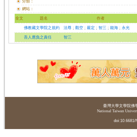
分類：
網站：
全文
題名
作者
佛教藏文學院之規約
法尊
;
觀空
;
嚴定
;
智三
;
能海
;
永光
吾人應負之責任
智三
臺灣大學
文學院佛
National Taiwan Universi
doi:10.6681