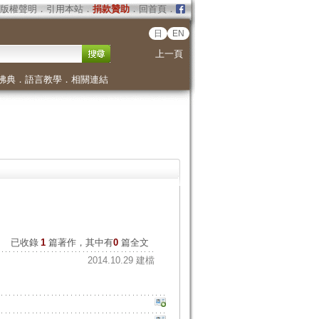
版權聲明
．
引用本站
．
捐款贊助
．
回首頁
．
日
EN
上一頁
佛典
．
語言教學
．
相關連結
已收錄
1
篇著作，其中有
0
篇全文
2014.10.29 建檔