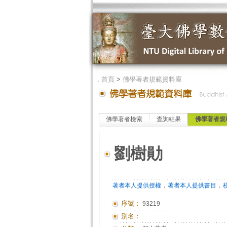
．
首頁
>
佛學著者規範資料庫
佛學著者檢索
查詢結果
佛學著者規
劉樹勛
．
．
著者本人提供授權
著者本人提供書目
序號：
93219
別名：