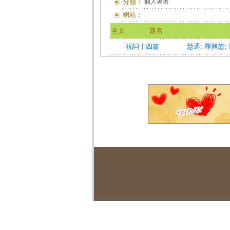
分類：
個人著者
網站：
全文
題名
祝詞十四篇
慧通
;
釋興慈
;