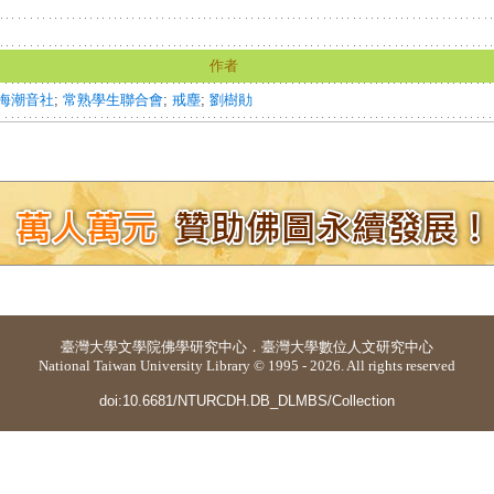
作者
海潮音社
;
常熟學生聯合會
;
戒塵
;
劉樹勛
臺灣大學
文學院佛學研究中心
．
臺灣大學數位人文研究中心
National Taiwan University Library © 1995 - 2026. All rights reserved
doi:10.6681/NTURCDH.DB_DLMBS/Collection