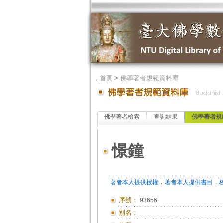
．
首頁
>
佛學著者規範資料庫
佛學著者檢索
查詢結果
佛學著者規
憬鐘
．
．
著者本人提供授權
著者本人提供書目
序號：
93656
別名：