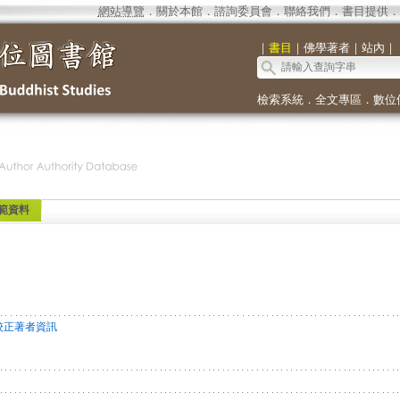
網站導覽
．
關於本館
．
諮詢委員會
．
聯絡我們
．
書目提供
．
｜
書目
｜
佛學著者
｜
站內
｜
檢索系統
．
全文專區
．
數位
範資料
校正著者資訊