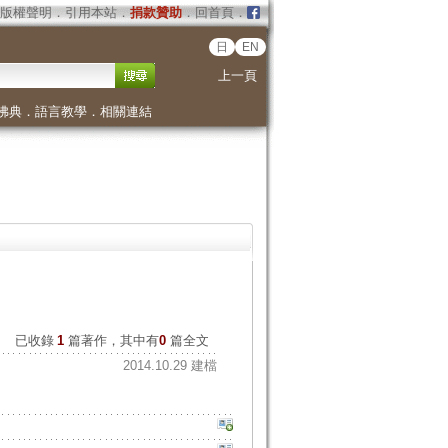
版權聲明
．
引用本站
．
捐款贊助
．
回首頁
．
日
EN
上一頁
佛典
．
語言教學
．
相關連結
已收錄
1
篇著作，其中有
0
篇全文
2014.10.29 建檔