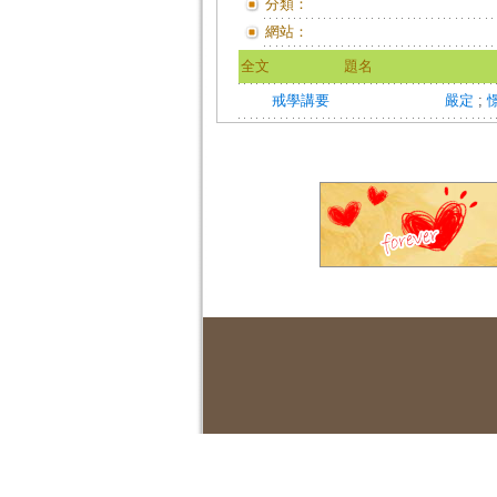
分類：
網站：
全文
題名
戒學講要
嚴定
;