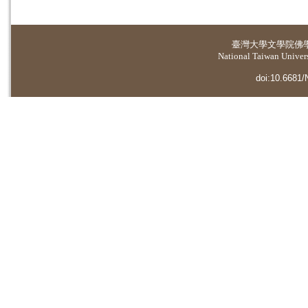
臺灣大學
文學院佛
National Taiwan Universi
doi:10.6681