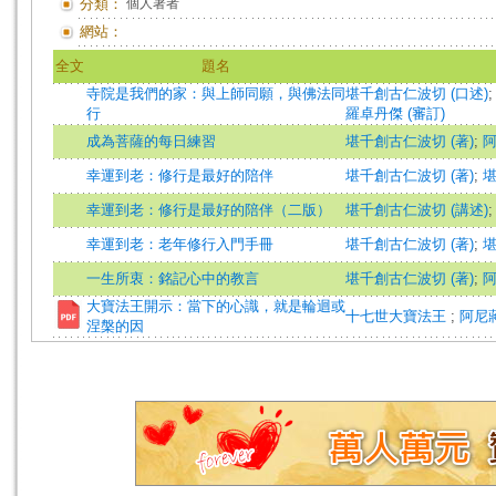
分類：
個人著者
網站：
全文
題名
寺院是我們的家：與上師同願，與佛法同
堪千創古仁波切 (口述)
行
羅卓丹傑 (審訂)
成為菩薩的每日練習
堪千創古仁波切 (著)
;
阿
幸運到老：修行是最好的陪伴
堪千創古仁波切 (著)
;
堪
幸運到老：修行是最好的陪伴（二版）
堪千創古仁波切 (講述)
幸運到老：老年修行入門手冊
堪千創古仁波切 (著)
;
堪
一生所衷：銘記心中的教言
堪千創古仁波切 (著)
;
阿
大寶法王開示：當下的心識，就是輪迴或
十七世大寶法王
;
阿尼
涅槃的因