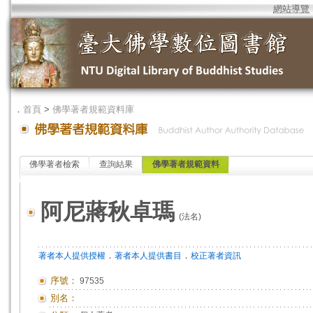
網站導覽
．
首頁
>
佛學著者規範資料庫
佛學著者檢索
查詢結果
佛學著者規範資料
阿尼蔣秋卓瑪
(法名)
．
．
著者本人提供授權
著者本人提供書目
校正著者資訊
序號：
97535
別名：