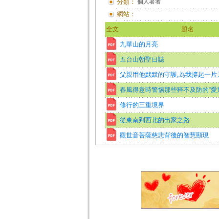
分類：
個人著者
網站：
全文
題名
九華山的月亮
五台山朝聖日誌
父親用他默默的守護,為我撐起一片
春風得意時警惕那些猝不及防的“愛
修行的三重境界
從東南到西北的出家之路
觀世音菩薩慈悲背後的智慧顯現