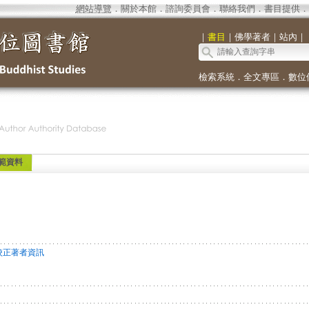
網站導覽
．
關於本館
．
諮詢委員會
．
聯絡我們
．
書目提供
．
｜
書目
｜
佛學著者
｜
站內
｜
檢索系統
．
全文專區
．
數位
範資料
校正著者資訊