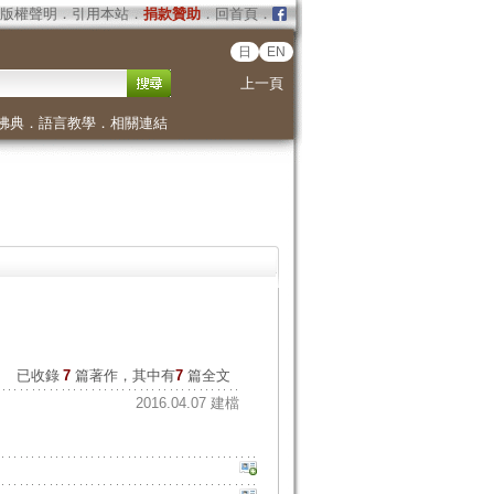
版權聲明
．
引用本站
．
捐款贊助
．
回首頁
．
日
EN
上一頁
佛典
．
語言教學
．
相關連結
已收錄
7
篇著作，其中有
7
篇全文
2016.04.07 建檔