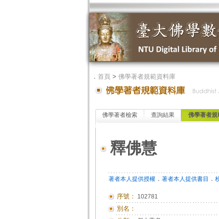
．
首頁
>
佛學著者規範資料庫
佛學著者檢索
查詢結果
佛學著者規
釋佛慧
．
．
著者本人提供授權
著者本人提供書目
序號：
102781
別名：