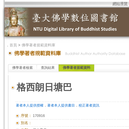
網站導覽
．
首頁
>
佛學著者規範資料庫
佛學著者檢索
查詢結果
佛學著者規範資料
格西朗日塘巴
．
．
著者本人提供授權
著者本人提供書目
校正著者資訊
序號：
170916
別名：