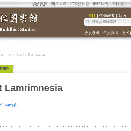
網站導覽
．
關於本館
．
諮詢委員會
．
聯絡我們
．
書目提供
．
｜
書目
｜
佛學著者
｜
站內
｜
檢索系統
．
全文專區
．
數位
範資料
t Lamrimnesia
校正著者資訊