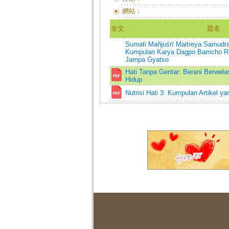
網站：
全文
題名
Sumati Mañjuśrī Maitreya Samudr
Kumpulan Karya Dagpo Bamcho R
Jampa Gyatso
Hati Tanpa Gentar: Berani Berwel
Hidup
Nutrisi Hati 3: Kumpulan Artikel 