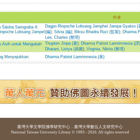
作者
Dagpo Rinpoche Lobsang Jamphel Jampa Gyatso (
a Śāstra Saṃgraha 4:
inpoche Lobsang Jampel
(編)
;
Silvia (編)
;
Biksu Bhadra Ruci (監製)
;
Dharma P
Lee, Charles (整理)
Thupten Jinpa (著)
;
Dharma Patriot Lamrimnesia (譯
as Asih untuk Mengubah
Dharani, Listya (插圖)
;
Virginia, Nikita (整理)
yang Menyejukkan
Dharma Patriot Lamrimnesia (著)
臺灣大學
文學院佛學研究中心
．
臺灣大學數位人文研究中心
National Taiwan University Library © 1995 - 2026. All rights reserved