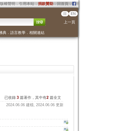
版權聲明
．
引用本站
．
捐款贊助
．
回首頁
．
日
EN
上一頁
佛典
．
語言教學
．
相關連結
已收錄
3
篇著作，其中有
2
篇全文
2024.06.06 建檔, 2024.06.06 更新