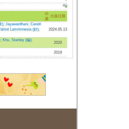
出
出版日期
處
著)
;
Jayawardhani, Candri
atriot Lamrimnesia (鈔)
;
2024.05.13
)
;
Khu, Stanley (編)
;
2020
2019