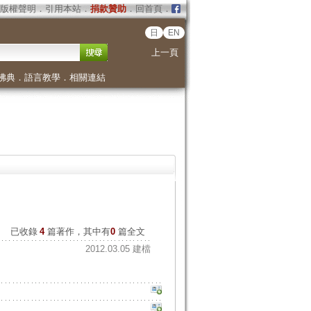
版權聲明
．
引用本站
．
捐款贊助
．
回首頁
．
日
EN
上一頁
佛典
．
語言教學
．
相關連結
已收錄
4
篇著作，其中有
0
篇全文
2012.03.05 建檔