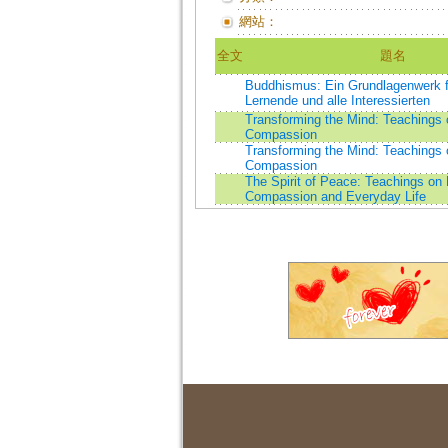
網站：
全文
題名
Buddhismus: Ein Grundlagenwerk f
Lernende und alle Interessierten
Transforming the Mind: Teachings 
Compassion
Transforming the Mind: Teachings 
Compassion
The Spirit of Peace: Teachings on 
Compassion and Everyday Life