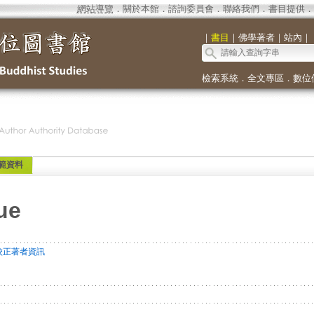
網站導覽
．
關於本館
．
諮詢委員會
．
聯絡我們
．
書目提供
．
｜
書目
｜
佛學著者
｜
站內
｜
檢索系統
．
全文專區
．
數位
範資料
ue
校正著者資訊