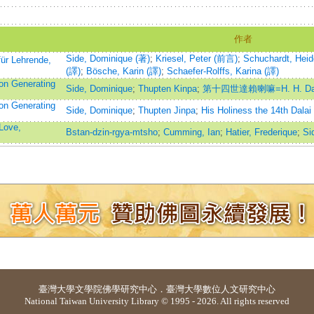
作者
Side, Dominique (著)
;
Kriesel, Peter (前言)
;
Schuchardt, Heid
ür Lehrende,
(譯)
;
Bösche, Karin (譯)
;
Schaefer-Rolffs, Karina (譯)
on Generating
Side, Dominique
;
Thupten Kinpa
;
第十四世達賴喇嘛=H. H. Dal
on Generating
Side, Dominique
;
Thupten Jinpa
;
His Holiness the 14th
Love,
Bstan-dzin-rgya-mtsho
;
Cumming, Ian
;
Hatier, Frederique
;
Si
臺灣大學
文學院佛學研究中心
．
臺灣大學數位人文研究中心
National Taiwan University Library © 1995 - 2026. All rights reserved