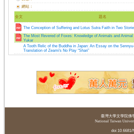
網站：
全文
題名
The Conception of Suffering and Lotus Sutra Faith in Two Stor
The Most Revered of Foxes: Knowledge of Animals and Animal
Yukar
A Tooth Relic of the Buddha in Japan: An Essay on the Sennyu-j
Translation of Zeami's No Play “Shari”
臺灣大學
文學院佛
National Taiwan Universi
doi:10.6681