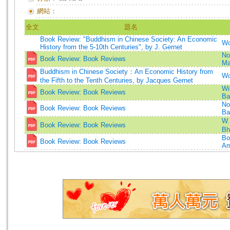
網站：
全文
題名
Book Review: "Buddhism in Chinese Society: An Economic
Wo
History from the 5-10th Centuries", by J. Gernet
No
Book Review: Book Reviews
Ma
Buddhism in Chinese Society：An Economic History from
Wo
the Fifth to the Tenth Centuries, by Jacques Gernet
Wi
Book Review: Book Reviews
Ba
No
Book Review: Book Reviews
Ba
W.
Book Review: Book Reviews
Bh
Bo
Book Review: Book Reviews
A