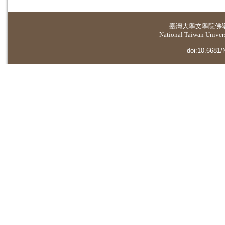
臺灣大學
文學院佛
National Taiwan Universi
doi:10.6681