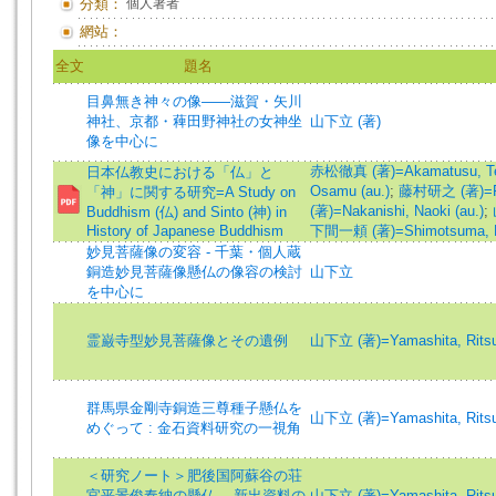
分類：
個人著者
網站：
全文
題名
目鼻無き神々の像――滋賀・矢川
神社、京都・薭田野神社の女神坐
山下立 (著)
像を中心に
赤松徹真 (著)=Akamatusu, Tetu
日本仏教史における「仏」と
Osamu (au.)
;
藤村研之 (著)=Fuj
「神」に関する研究=A Study on
(著)=Nakanishi, Naoki (au.)
;
Buddhism (仏) and Sinto (神) in
History of Japanese Buddhism
下間一頼 (著)=Shimotsuma, Ka
妙見菩薩像の変容 - 千葉・個人蔵
銅造妙見菩薩像懸仏の像容の検討
山下立
を中心に
霊巌寺型妙見菩薩像とその遺例
山下立 (著)=Yamashita, Ritsu 
群馬県金剛寺銅造三尊種子懸仏を
山下立 (著)=Yamashita, Ritsu 
めぐって : 金石資料研究の一視角
＜研究ノート＞肥後国阿蘇谷の荘
官平景俊奉納の懸仏 -- 新出資料の
山下立 (著)=Yamashita, Ritsu 