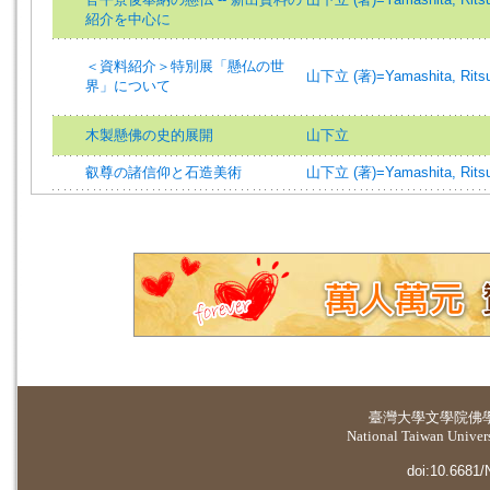
紹介を中心に
＜資料紹介＞特別展「懸仏の世
山下立 (著)=Yamashita, Ritsu 
界」について
木製懸佛の史的展開
山下立
叡尊の諸信仰と石造美術
山下立 (著)=Yamashita, Ritsu 
臺灣大學
文學院佛
National Taiwan Universi
doi:10.6681