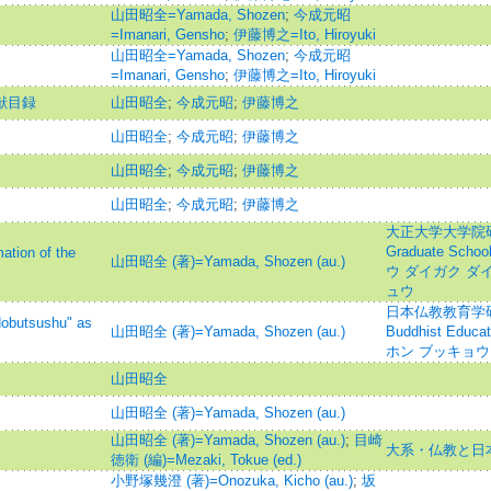
山田昭全=Yamada, Shozen
;
今成元昭
=Imanari, Gensho
;
伊藤博之=Ito, Hiroyuki
山田昭全=Yamada, Shozen
;
今成元昭
=Imanari, Gensho
;
伊藤博之=Ito, Hiroyuki
献目録
山田昭全
;
今成元昭
;
伊藤博之
山田昭全
;
今成元昭
;
伊藤博之
山田昭全
;
今成元昭
;
伊藤博之
山田昭全
;
今成元昭
;
伊藤博之
大正大学大学院研究論
Graduate Schoo
on of the
山田昭全 (著)=Yamada, Shozen (au.)
ウ ダイガク ダ
ュウ
日本仏教教育学研究=Jo
sushu" as
山田昭全 (著)=Yamada, Shozen (au.)
Buddhist Educa
ホン ブッキョウ
山田昭全
山田昭全 (著)=Yamada, Shozen (au.)
山田昭全 (著)=Yamada, Shozen (au.)
;
目崎
大系・仏教と日
徳衛 (編)=Mezaki, Tokue (ed.)
小野塚幾澄 (著)=Onozuka, Kicho (au.)
;
坂