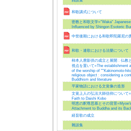
雑談集
和歌講式について
密教と和歌文学="Waka" Japanese 
Influenced by Shingon Esoteric B
中世後期における和歌即陀羅尼の
和歌・連歌における法樂について
柿本人麿影供の成立と展開 : 仏教
視点を置いて=The establishment an
of the worship of ""Kakinomoto-hit
religious object : considering a co
Buddhism and literature
平家物語における文覚像の造形
文覚上人の弘法大師信仰について=On 
Faith to Daishi Kobo
明恵の釈尊思慕とその背景=Myoe'
Attachment to Buddha and its Bac
経旨歌の成立
雜談集