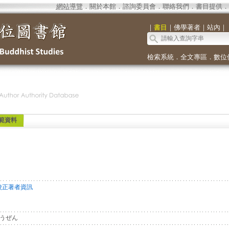
網站導覽
．
關於本館
．
諮詢委員會
．
聯絡我們
．
書目提供
．
｜
書目
｜
佛學著者
｜
站內
｜
檢索系統
．
全文專區
．
數位
範資料
校正著者資訊
うぜん