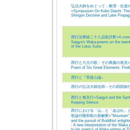
弘法大師をめぐって：教理・伝道
=Symposium On Kobo Daishi: The 
Shingon Doctrine and Later Propaga
西行法華経二十八品歌評釈=A commen
Saigyo's Waka-poems on the twent
of the Lotus Sutra
西行と六大の歌：その典拠の発見=Saig
Poem of Six Great Elements: Findi
西行と『菩提心論』
西行の弘法大師信仰 - その四国旅
西行と無言行=Saigyō and the Spritua
Keeping Silence
西行における「山」と「あはれ」と仏
歌論付随和歌の新解釈="Mountain","Aw
and the pursuit of Buddhist enligh
: A new interpretation of the Wak
to his poetics of Waka written at T