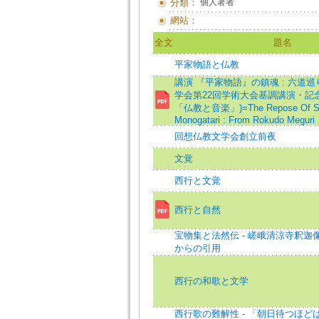
分類：
個人著者
網站：
全文
題名
平家物語と仏教
講演 『平家物語』の鎮魂 : 六道巡
学会第22回学術大会基調講演・記
「仏教と音楽」)=The Repose Of Soul
Monogatari : From Rokudo Meguri
回想仏教文学会創立前夜
文覚
西行と文覚
西行と自然
宝物集と法然伝 - 嵯峨清涼寺釈迦
からの引用
西行の和歌と文学
西行歌の難解性 - 「朝日待つほど