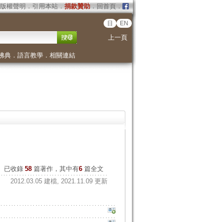
版權聲明
．
引用本站
．
捐款贊助
．
回首頁
．
日
EN
上一頁
佛典
．
語言教學
．
相關連結
已收錄
58
篇著作，其中有
6
篇全文
2012.03.05 建檔, 2021.11.09 更新