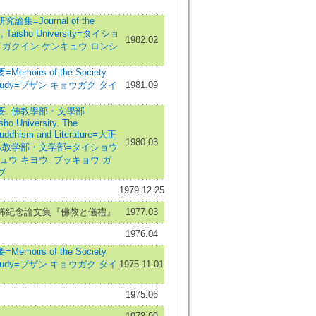
集=Journal of the
l, Taisho University=タイショ
1982.02
イガクイン ケンキュウ ロンシ
oirs of the Society
an Study=ブザン キョウガク タイ
1981.09
. 佛教學部・文學部
sho University. The
Buddhism and Literature=大正
1980.03
仏教学部・文学部=タイショウ
ュウ キヨウ. ブッキョウ ガ
ブ
1979.12.25
稀紀念論文集『佛教と儀禮』
1977.03
1976.04
oirs of the Society
an Study=ブザン キョウガク タイ
1975.11.01
1975.06