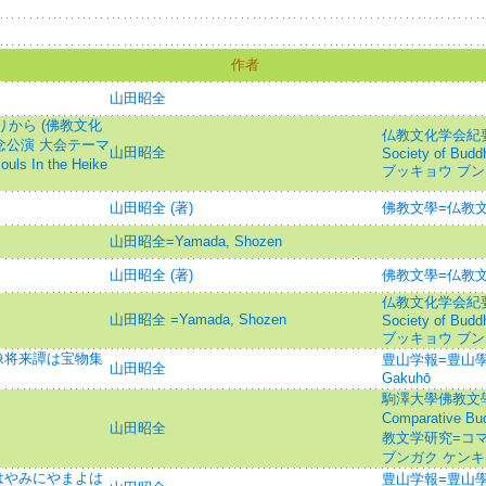
作者
山田昭全
りから (佛教文化
仏教文化学会紀要=Jo
念公演 大会テーマ
山田昭全
Society of Budd
s In the Heike
ブッキョウ ブン
山田昭全 (著)
佛教文學=仏教文
山田昭全=Yamada, Shozen
山田昭全 (著)
佛教文學=仏教文
仏教文化学会紀要=Jo
山田昭全 =Yamada, Shozen
Society of Budd
ブッキョウ ブン
像将来譚は宝物集
豊山学報=豊山學
山田昭全
Gakuhō
駒澤大學佛教文學研究
Comparative B
山田昭全
教文学研究=コマ
ブンガク ケン
はやみにやまよは
豊山学報=豊山學