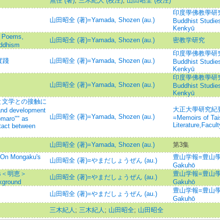
無住 (著)
;
三木紀人 (校注)
;
山田昭全 (校注)
印度學佛教學研究 =Jo
山田昭全 (著)=Yamada, Shozen (au.)
Buddhist Studi
Kenkyū
Poems,
山田昭全 (著)=Yamada, Shozen (au.)
密教学研究
uddhism
印度學佛教學研究 =Jo
實踐
山田昭全 (著)=Yamada, Shozen (au.)
Buddhist Studi
Kenkyū
印度學佛教學研究 =Jo
山田昭全 (著)=Yamada, Shozen (au.)
Buddhist Studi
Kenkyū
と文学との接触に
大正大學研究紀要
d development
山田昭全 (著)=Yamada, Shozen (au.)
=Memoirs of Tais
omaro"" as
Literature,Facul
ntact between
山田昭全 (著)=Yamada, Shozen (au.)
第3集
Mongaku's
豊山学報=豊山學
山田昭全 (著)=やまだしょうぜん (au.)
Gakuhō
s＜明恵＞
豊山学報=豊山學
山田昭全 (著)=やまだしょうぜん (au.)
kground
Gakuhō
豊山学報=豊山學
山田昭全 (著)=やまだしょうぜん (au.)
Gakuhō
三木紀人
;
三木紀人
;
山田昭全
;
山田昭全