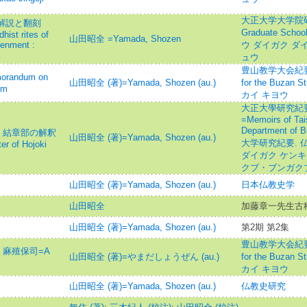
大正大学大学院研究論
 解説と翻刻
Graduate Schoo
hist rites of
山田昭全 =Yamada, Shozen
tenment :
ウ ダイガク ダ
ュウ
豊山教学大会紀要=Mem
andum on
山田昭全 (著)=Yamada, Shozen (au.)
for the Buz
am
カイ キヨウ
大正大學研究紀要
=Memoirs of Tai
Department of 
』結章部の解釈
山田昭全 (著)=Yamada, Shozen (au.)
大学研究紀要. 
er of Hojoki
ダイガク ケンキ
クブ・ブンガク
山田昭全 (著)=Yamada, Shozen (au.)
日本仏教史学
山田昭全
加藤章一先生古
山田昭全 (著)=Yamada, Shozen (au.)
第2期 第2集
豊山教学大会紀要=Mem
・麻殖保司=A
山田昭全 (著)=やまだしょうぜん (au.)
for the Buz
カイ キヨウ
山田昭全 (著)=Yamada, Shozen (au.)
仏教史研究