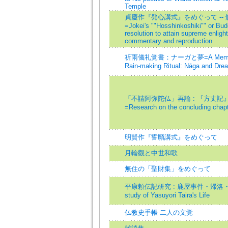
Temple
貞慶作『発心講式』をめぐって --
=Jokei's ""Hosshinkoshiki"" or Budd
resolution to attain supreme enligh
commentary and reproduction
祈雨儀礼覚書：ナーガと夢=A Memor
Rain-making Ritual: Nāga and Dre
「不請阿弥陀仏」再論 : 『方丈記
=Research on the concluding chapt
明賢作『誓願講式』をめぐって
月輪觀と中世和歌
無住の「聖財集」をめぐって
平康頼伝記研究 : 鹿屋事件・帰洛
study of Yasuyori Taira's Life
仏教史手帳 二人の文覚