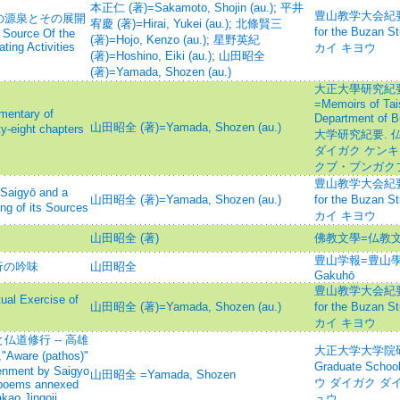
本正仁 (著)=Sakamoto, Shojin (au.)
;
平井
豊山教学大会紀要=Mem
の源泉とその展開
宥慶 (著)=Hirai, Yukei (au.)
;
北條賢三
for the Buz
Source Of the
(著)=Hojo, Kenzo (au.)
;
星野英紀
ting Activities
カイ キヨウ
(著)=Hoshino, Eiki (au.)
;
山田昭全
(著)=Yamada, Shozen (au.)
大正大學研究紀要
=Memoirs of Tai
tary of
Department of 
山田昭全 (著)=Yamada, Shozen (au.)
y-eight chapters
大学研究紀要. 
ダイガク ケンキ
クブ・ブンガク
豊山教学大会紀要=Mem
yō and a
山田昭全 (著)=Yamada, Shozen (au.)
for the Buz
ng of its Sources
カイ キヨウ
山田昭全 (著)
佛教文學=仏教文
豊山学報=豊山學
行の吟味
山田昭全
Gakuhō
豊山教学大会紀要=Mem
l Exercise of
山田昭全 (著)=Yamada, Shozen (au.)
for the Buz
カイ キヨウ
道修行 -- 高雄
大正大学大学院研究論
are (pathos)"
Graduate Schoo
tenment by Saigyo
山田昭全 =Yamada, Shozen
ウ ダイガク ダ
a poems annexed
akao Jingoji
ュウ