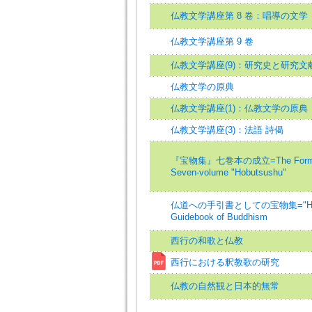
仏教文学講座第 8 卷：唱導の文学
仏教文学講座第 9 卷
仏教文学講座(9)：研究史と研究文
仏教文学の原典
仏教文学講座(1)：仏教文学の原典
仏教文学講座(3)：法語 詩偈
『宝物集』七巻本の成立=The Formati
Seven-volume "Hobutsushu"
仏道への手引書としての宝物集="Hobut
Guidebook of Buddhism
西行の和歌と仏教
西行における釈教歌の研究
仏教の自然観と日本的無常