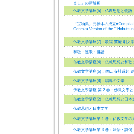
まし」の新解釈
仏教文学講座(5)：仏教思想と物語 
『宝物集』元禄本の成立=Compilation
Genroku Version of the ""Hobutsus
仏教文学講座(7)：歌謡 芸能 劇文
和歌・連歌・俳諧
仏教文学講座(4)：仏教思想と和歌 
仏教文学講座(6)：僧伝 寺社縁起 
仏教文学講座(8)：唱導の文學
佛教文學講座 第 2 卷：佛教文學
仏教文学講座(2)：仏教思想と日本
仏教思想と日本文学
仏教文学講座第 1 卷：仏教文学の
仏教文学講座第 3 卷：法語・詩偈