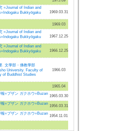
1973.09
urnal of Indian and
1969.03.31
es=Indogaku Bukkyōgaku
1969.03
urnal of Indian and
1967.12.25
es=Indogaku Bukkyōgaku
urnal of Indian and
1966.12.25
es=Indogaku Bukkyōgaku
. 文學部・佛教學部
1966.03
ho University. Faculty of
ty of Buddhist Studies
1965.04
報=ブザン ガクホウ=Buzan
1965.03.30
報=ブザン ガクホウ=Buzan
1956.03.31
報=ブザン ガクホウ=Buzan
1954.11.01