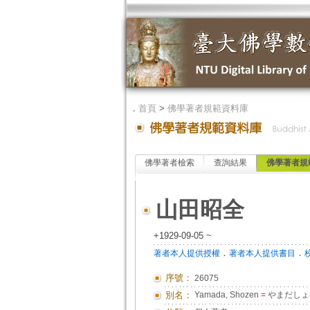
．
首頁
>
佛學著者規範資料庫
佛學著者檢索
查詢結果
佛學著者規
山田昭全
+1929-09-05 ~
．
．
著者本人提供授權
著者本人提供書目
序號：
26075
別名：
Yamada, Shozen
=
やまだしょ