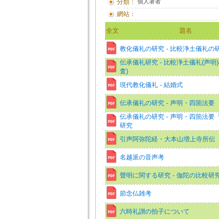
分類：
個人著者
網站：
全文
題名
教化儀礼の研究 - 比較浄土儀礼の
伝承儀礼研究 - 比較浄土儀礼(声明
査)
現代教化儀礼 - 結婚式
伝承儀礼の研究 - 声明・四箇法要
伝承儀礼の研究 - 声明・四箇法要
研究
引声阿弥陀経・大本山増上寺所伝
名越派の音声考
聲明に関する研究 - 伽陀の比較研
節念仏雑考
六時礼讃の拍子について