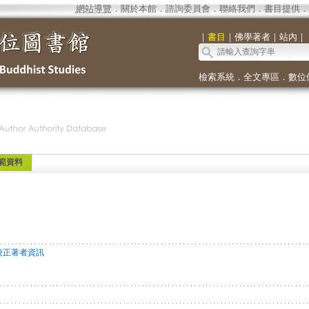
網站導覽
．
關於本館
．
諮詢委員會
．
聯絡我們
．
書目提供
．
｜
書目
｜
佛學著者
｜
站內
｜
檢索系統
．
全文專區
．
數位
範資料
校正著者資訊