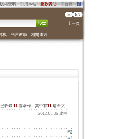
版權聲明
．
引用本站
．
捐款贊助
．
回首頁
．
日
EN
上一頁
佛典
．
語言教學
．
相關連結
已收錄
11
篇著作，其中有
11
篇全文
2012.03.05 建檔