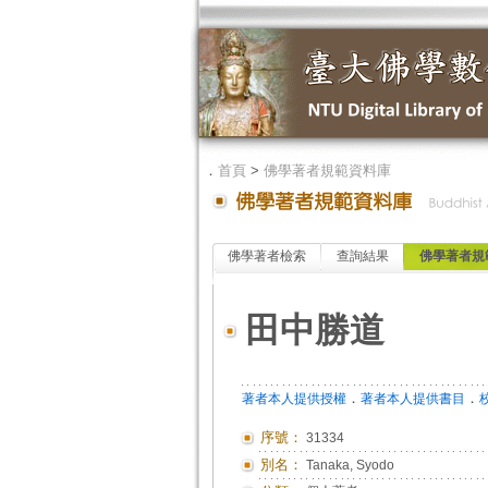
．
首頁
>
佛學著者規範資料庫
佛學著者檢索
查詢結果
佛學著者規
田中勝道
．
．
著者本人提供授權
著者本人提供書目
序號：
31334
別名：
Tanaka, Syodo