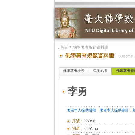
．
首頁
>
佛學著者規範資料庫
佛學著者檢索
查詢結果
佛學著者規
李勇
．
．
著者本人提供授權
著者本人提供書目
序號：
36950
別名：
Li, Yong