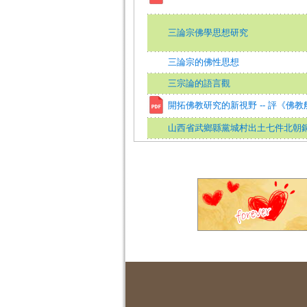
三論宗佛學思想研究
三論宗的佛性思想
三宗論的語言觀
開拓佛教研究的新視野 -- 評《佛
山西省武鄉縣黨城村出土七件北朝