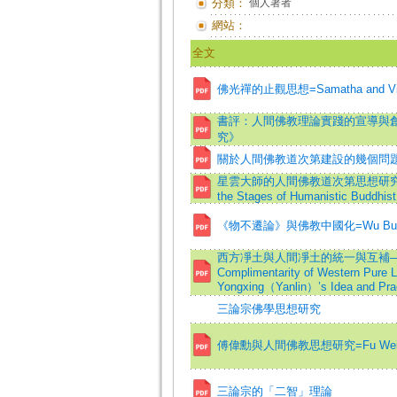
分類：
個人著者
網站：
全文
佛光禪的止觀思想=Samatha and Vipas
書評：人間佛教理論實踐的宣導與
究》
關於人間佛教道次第建設的幾個問
星雲大師的人間佛教道次第思想研究=A Study 
the Stages of Humanistic Buddhist
《物不遷論》與佛教中國化=Wu Bu Qian L
西方凈土與人間凈土的統一與互補——永
Complimentarity of Western Pure
Yongxing（Yanlin）’s Idea and Pra
三論宗佛學思想研究
傅偉勳與人間佛教思想研究=Fu Wei-Xun an
三論宗的「二智」理論