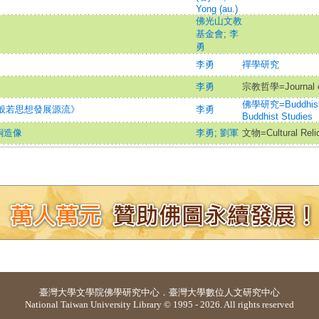
Yong (au.)
佛光山文教
基金會
;
李
勇
李勇
禪學研究
李勇
宗教哲學=Journal of 
佛學研究=Buddhist S
教般若思想發展源流》
李勇
Buddhist Studies
銅造像
李勇
;
劉軍
文物=Cultural Reli
臺灣大學
文學院佛學研究中心
．
臺灣大學數位人文研究中心
National Taiwan University Library © 1995 - 2026. All rights reserved