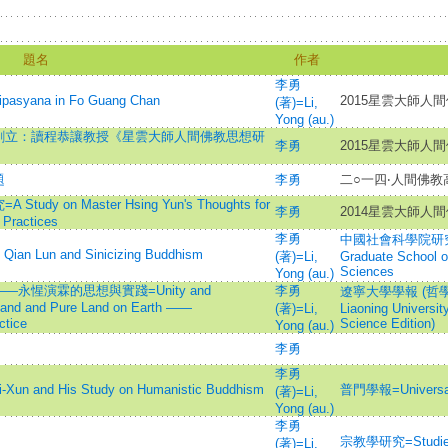
題名
作者
李勇
yana in Fo Guang Chan
2015星雲大師人
(著)=Li,
Yong (au.)
創立：讀程恭讓教授《星雲大師人間佛教思想研
李勇
2015星雲大師人
題
李勇
二○一四‧人間佛
on Master Hsing Yun's Thoughts for
李勇
2014星雲大師人
 Practices
李勇
中國社會科學院研究生院
un and Sinicizing Buddhism
(著)=Li,
Graduate School o
Sciences
Yong (au.)
惺演霖的思想與實踐=Unity and
李勇
遼寧大學學報 (哲學社
 Land and Pure Land on Earth ——
(著)=Li,
Liaoning Universit
ctice
Science Edition)
Yong (au.)
李勇
李勇
d His Study on Humanistic Buddhism
普門學報=Universal 
(著)=Li,
Yong (au.)
李勇
宗教學研究=Studies o
(著)=Li,