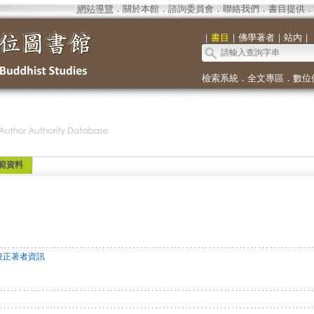
網站導覽
．
關於本館
．
諮詢委員會
．
聯絡我們
．
書目提供
．
｜
書目
｜
佛學著者
｜
站內
｜
檢索系統
．
全文專區
．
數位
範資料
校正著者資訊