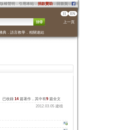
版權聲明
．
引用本站
．
捐款贊助
．
回首頁
．
日
EN
上一頁
佛典
．
語言教學
．
相關連結
已收錄
14
篇著作，其中有
9
篇全文
2012.03.05 建檔