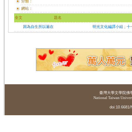
分類：
網站：
全文
題名
因為自生所以遍在
明光文化編譯小組
;
十
臺灣大學
文學院佛
National Taiwan Universi
doi:10.6681