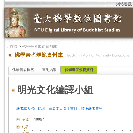
網站導覽
．
首頁
>
佛學著者規範資料庫
佛學著者檢索
查詢結果
佛學著者規範資料
明光文化編譯小組
．
．
著者本人提供授權
著者本人提供書目
校正著者資訊
序號：
40097
別名：