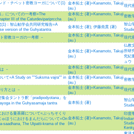
インド・チベット密教ヨーガについて(1)
金本拓士 (著)=Kanamoto, Takuji
現代
(au.)
」についての一考察=The
金本拓士 (著)=Kanamoto, Takuji
密教
pter III of the Caturdevipariprccha
(au.)
智山学報
1)：智山勧学会共同研究報告=A
金本拓士 (著)
;
伊藤堯貫 (著)
se version of the Guhyatantra
Stu
金本拓士 (著)=Kanamoto, Takuji
ット密教ヨーガの一考察 －
現代
(au.)
仏教
所研
金本拓士 (著)=Kanamoto, Takuji
(au.)
究紀
ュウ
金本拓士 (著)=Kanamoto, Takuji
は －
現代
(au.)
udy on ""Suksma vajra"" in
金本拓士 (著)=Kanamoto, Takuji
密教
(au.)
金本拓士 (著)=Kanamoto, Takuji
り方とは －
現代
(au.)
ントラ釈「pradipodyotana」を
智山学報
金本拓士 (著)
ga in the Guhyasamaja tantra
Stu
における曼茶羅について=ぶっちそくり
印度學
金本拓士 (著)=Kanamoto, Takuji
ゅほうにおけるまんだらについて=On
India
(au.)
Studi
a-saadhana, The Utpatti-krama of the
Kenk
東洋大