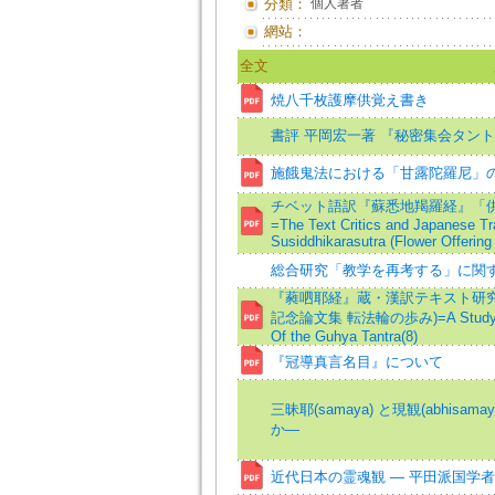
分類：
個人著者
網站：
全文
焼八千枚護摩供覚え書き
書評 平岡宏一著 『秘密集会タン
施餓鬼法における「甘露陀羅尼」
チベット語訳『蘇悉地羯羅経』「
=The Text Critics and Japanese Tra
Susiddhikarasutra (Flower Offering
総合研究「教学を再考する」に関
『蕤呬耶経』蔵・漢訳テキスト研究(
記念論文集 転法輪の歩み)=A Study Of th
Of the Guhya Tantra(8)
『冠導真言名目』について
三昧耶(samaya) と現観(abhis
か―
近代日本の霊魂観 ― 平田派国学