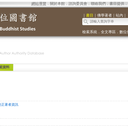
網站導覽
．
關於本館
．
諮詢委員會
．
聯絡我們
．
書目提供
．
｜
書目
｜
佛學著者
｜
站內
｜
檢索系統
．
全文專區
．
數位
範資料
校正著者資訊