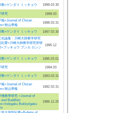
密教=ゲンダイ ミッキョウ
1999.03.30
学研究
1999.03
=Journal of Chizan
1998.03.31
dies=智山學報
密教=ゲンダイ ミッキョウ
1997.03.30
文化論集：川崎大師教学研究
究紀要=川崎大師教学研究所研
1995.12
要=ブッキョウ ブンカ ロンシ
密教=ゲンダイ ミッキョウ
1995.03.01
学研究
1994.03
密教=ゲンダイ ミッキョウ
1993.03.31
=Journal of Chizan
1992.03.31
dies=智山學報
佛教學研究 =Journal of
n and Buddhist
1986.12.25
es=Indogaku Bukkyōgaku
yū
学大学院紀要=Bulletin of