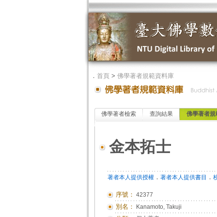
．
首頁
>
佛學著者規範資料庫
佛學著者檢索
查詢結果
佛學著者規
金本拓士
．
．
著者本人提供授權
著者本人提供書目
序號：
42377
別名：
Kanamoto, Takuji