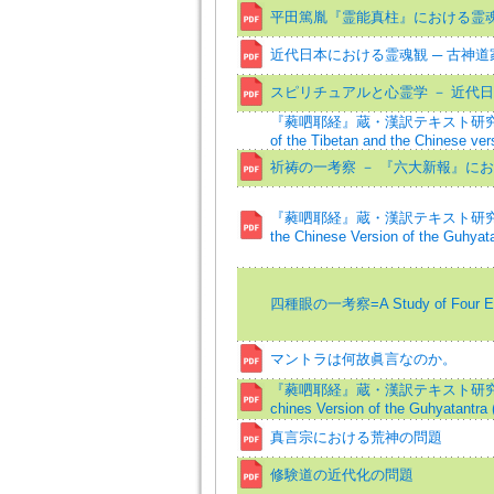
平田篤胤『霊能真柱』における霊
近代日本における霊魂観 ─ 古神道
スピリチュアルと心霊学 － 近代
『蕤呬耶経』蔵・漢訳テキスト研究(7)
of the Tibetan and the Chinese vers
祈祷の一考察 － 『六大新報』に
『蕤呬耶経』蔵・漢訳テキスト研究（五）=A S
the Chinese Version of the Guhyata
四種眼の一考察=A Study of Four E
マントラは何故眞言なのか。
『蕤呬耶経』蔵・漢訳テキスト研究(4)=A stu
chines Version of the Guhyatantra 
真言宗における荒神の問題
修験道の近代化の問題