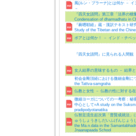
風(ルン・プラーナ)とは何か － 
－
『四天女請問』第三章「法界の積集
Condensation of dharmadhatu in Cha
『蕤呬耶経』蔵・漢訳テキスト研究(
Study of the Tibetan and the Chine
ポアとは何か！ － インド・チベ
『四天女請問』に見られる人間観
女人結界の意味するもの － 結界と
初会金剛頂経における微細金剛について=A St
the Tattva-samgraha
仏教と女性 － 仏教の性に対する在
微細ヨーガについての一考察：秘密集会タ
中心として=A study on the Suksmayo
pradipodyotanatika
仏智足流生起次第「普賢成就法」
ゅうしょうきしだいふげんじょうじ
the Ma.n.dala in the Samantabhadr
Jnaanapaada School