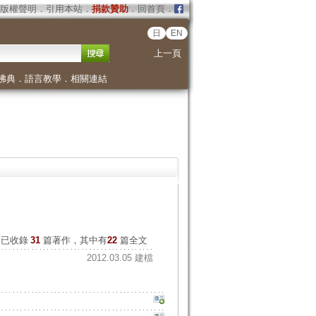
版權聲明
．
引用本站
．
捐款贊助
．
回首頁
．
日
EN
上一頁
佛典
．
語言教學
．
相關連結
已收錄
31
篇著作，其中有
22
篇全文
2012.03.05 建檔