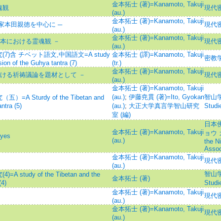
金本拓士 (著)=Kanamoto, Takuji
魂観
現代
(au.)
金本拓士 (著)=Kanamoto, Takuji
家本田親徳を中心に ─
現代
(au.)
金本拓士 (著)=Kanamoto, Takuji
日本における霊魂観 －
現代
(au.)
含 チベット語文,中国語文=A study
金本拓士 (譯)=Kanamoto, Takuji
密教
ion of the Guhya tantra (7)
(tr.)
金本拓士 (著)=Kanamoto, Takuji
おける祈祷議論を題材として －
現代
(au.)
金本拓士 (著)=Kanamoto, Takuji
(au.)
;
伊藤尭貫 (著)=Ito, Gyokan
智山学報
turdy of the Tibetan and
ntra (5)
(au.)
;
大正大学真言学智山研究
Stu
室 (編)
日本
金本拓士 (著)=Kanamoto, Takuji
ョウ 
yes
(au.)
the N
Assoc
金本拓士 (著)=Kanamoto, Takuji
現代
(au.)
智山学報
dy of the Tibetan and the
金本拓士 (著)
(4)
Stu
金本拓士 (著)=Kanamoto, Takuji
現代
(au.)
金本拓士 (著)=Kanamoto, Takuji
現代
(au.)