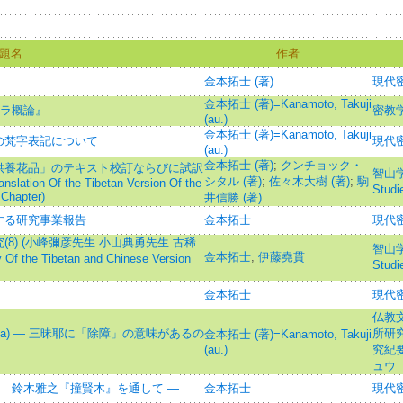
題名
作者
金本拓士 (著)
現代
金本拓士 (著)=Kanamoto, Takuji
トラ概論』
密教
(au.)
金本拓士 (著)=Kanamoto, Takuji
の梵字表記について
現代
(au.)
金本拓士 (著)
;
クンチョック・
供養花品」のテキスト校訂ならびに試訳
智山学報
シタル (著)
;
佐々木大樹 (著)
;
駒
nslation Of the Tibetan Version Of the
Stu
 Chapter)
井信勝 (著)
する研究事業報告
金本拓士
現代
8) (小峰彌彦先生 小山典勇先生 古稀
智山学報
金本拓士
;
伊藤堯貫
e Tibetan and Chinese Version
Stu
金本拓士
現代
仏教
amaya) ― 三昧耶に「除障」の意味があるの
所研
金本拓士 (著)=Kanamoto, Takuji
(au.)
究紀
ュウ
者 鈴木雅之『撞賢木』を通して ―
金本拓士
現代