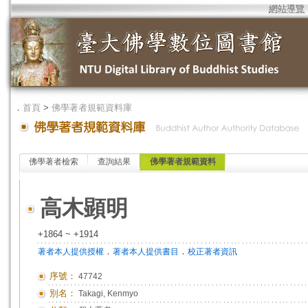
網站導覽
．
首頁
>
佛學著者規範資料庫
佛學著者檢索
查詢結果
佛學著者規範資料
高木顕明
+1864 ~ +1914
．
．
著者本人提供授權
著者本人提供書目
校正著者資訊
序號：
47742
別名：
Takagi, Kenmyo