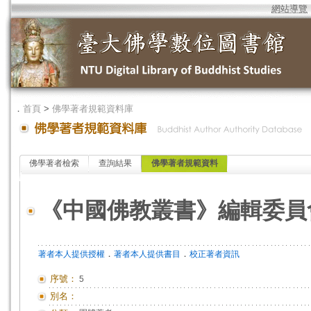
網站導覽
．
首頁
>
佛學著者規範資料庫
佛學著者檢索
查詢結果
佛學著者規範資料
《中國佛教叢書》編輯委員
．
．
著者本人提供授權
著者本人提供書目
校正著者資訊
序號：
5
別名：