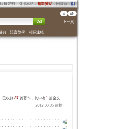
版權聲明
．
引用本站
．
捐款贊助
．
回首頁
．
日
EN
上一頁
佛典
．
語言教學
．
相關連結
已收錄
87
篇著作，其中有
1
篇全文
2012.03.05 建檔