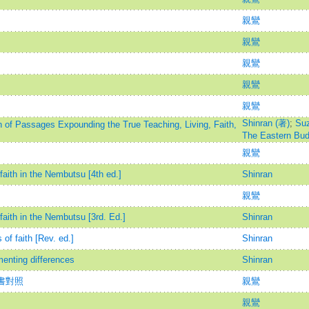
親鸞
親鸞
親鸞
親鸞
親鸞
Shinran (著)
;
Suz
on of Passages Expounding the True Teaching, Living, Faith,
The Eastern Bud
親鸞
aith in the Nembutsu [4th ed.]
Shinran
親鸞
aith in the Nembutsu [3rd. Ed.]
Shinran
 of faith [Rev. ed.]
Shinran
nting differences
Shinran
書對照
親鸞
親鸞