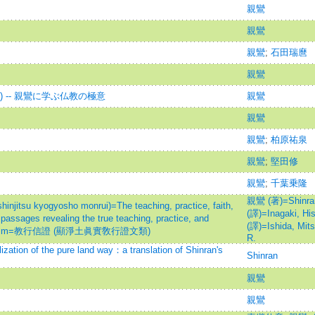
親鸞
親鸞
親鸞
;
石田瑞麿
親鸞
 -- 親鸞に学ぶ仏教の極意
親鸞
親鸞
親鸞
;
柏原祐泉
親鸞
;
堅田修
親鸞
;
千葉乗隆
親鸞 (著)=Shinran
injitsu kyogyosho monrui)=The teaching, practice, faith,
(譯)=Inagaki, Hisa
passages revealing the true teaching, practice, and
(譯)=Ishida, Mitsu
d Buddhism=教行信證 (顯淨土眞實敎行證文類)
R.
lization of the pure land way：a translation of Shinran's
Shinran
親鸞
親鸞