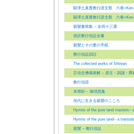
顯淨土真實教行證文類 六卷=Ken-jo-do-shin
顯淨土真實教行證文類 六卷=Ken-jo-do-shin
親鸞書簡集 -- 全四十三通
傍訳教行信証全書
親鸞とその妻の手紙
教行信証訓註
The collected works of Shinran
正信念佛偈表解 -- 原文・訓讀・釋
教行信證
末燈鈔 -- 御消息集
現代に生きる親鸞のこころ
Hymns of the pure land masters-- a
Hymns of the pure land-- a transla
親鸞 -- 教行信証