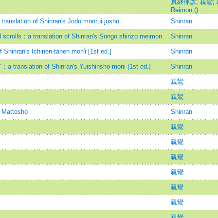
真継伸彦
;
親鸞
;
Reimon ()
ranslation of Shinran's Jodo monrui jusho
Shinran
d scrolls：a translation of Shinran's Songo shinzo meimon
Shinran
 Shinran's Ichinen-tanen mon'i [1st ed.]
Shinran
"：a translation of Shinran's Yuishinsho-moni [1st ed.]
Shinran
親鸞
親鸞
f Mattosho
Shinran
親鸞
親鸞
親鸞
親鸞
親鸞
親鸞
親鸞