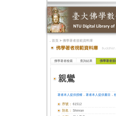
．
首頁
>
佛學著者規範資料庫
佛學著者檢索
查詢結果
佛學著者規
親鸞
．
．
著者本人提供授權
著者本人提供書目
序號：
61512
別名：
Shinran