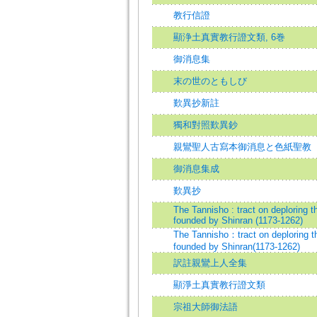
教行信證
顯浄土真實教行證文類, 6巻
御消息集
末の世のともしび
歎異抄新註
獨和對照歎異鈔
親鸞聖人古寫本御消息と色紙聖教
御消息集成
歎異抄
The Tannisho : tract on deploring 
founded by Shinran (1173-1262)
The Tannisho：tract on deploring t
founded by Shinran(1173-1262)
訳註親鸞上人全集
顯淨土真實教行證文類
宗祖大師御法語