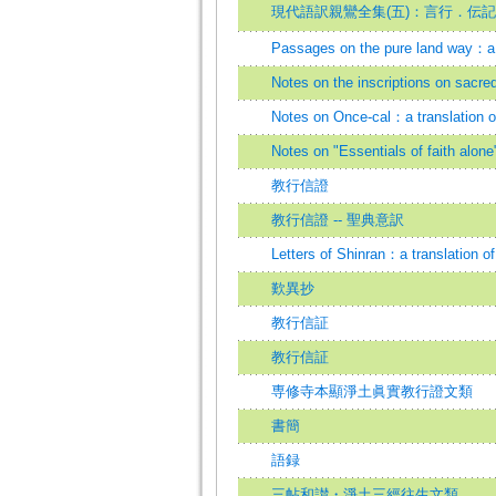
現代語訳親鸞全集(五)：言行．伝記
Passages on the pure land way：a t
Notes on the inscriptions on sacre
Notes on Once-cal：a translation of
Notes on "Essentials of faith alone
教行信證
教行信證 -- 聖典意訳
Letters of Shinran：a translation o
歎異抄
教行信証
教行信証
専修寺本顯淨土眞實教行證文類
書簡
語録
三帖和讃・淨土三經往生文類