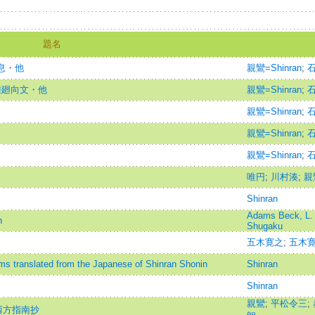
題名
息・他
親鸞=Shinran
;
石
種廻向文・他
親鸞=Shinran
;
石
親鸞=Shinran
;
石
親鸞=Shinran
;
石
親鸞=Shinran
;
石
唯円
;
川村湊
;
親
Shinran
Adams Beck, L
n
Shugaku
五木寛之
;
五木
s translated from the Japanese of Shinran Shonin
Shinran
Shinran
親鸞
;
平松令三
;
西方指南抄