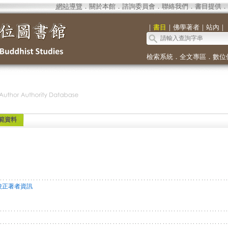
網站導覽
．
關於本館
．
諮詢委員會
．
聯絡我們
．
書目提供
．
｜
書目
｜
佛學著者
｜
站內
｜
檢索系統
．
全文專區
．
數位
範資料
校正著者資訊