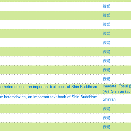
親鸞
親鸞
親鸞
親鸞
親鸞
親鸞
親鸞
親鸞
親鸞
Imadate, Tosui
the heterodoxies, an important text-book of Shin Buddhism
(著)=Shinran (au.
he heterodoxies, an important text-book of Shin Buddhism
Shinran
親鸞
親鸞
親鸞