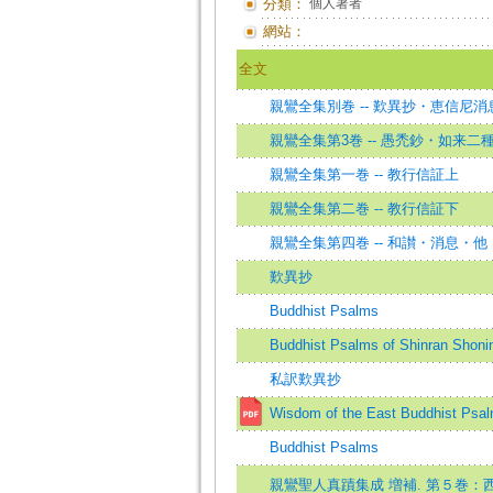
分類：
個人著者
網站：
全文
親鸞全集別巻 -- 歎異抄・恵信尼消
親鸞全集第3巻 -- 愚禿鈔・如来二
親鸞全集第一巻 -- 教行信証上
親鸞全集第二巻 -- 教行信証下
親鸞全集第四巻 -- 和讃・消息・他
歎異抄
Buddhist Psalms
Buddhist Psalms of Shinran Shoni
私訳歎異抄
Wisdom of the East Buddhist Psalm
Buddhist Psalms
親鸞聖人真蹟集成 増補. 第５巻：