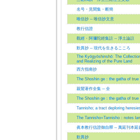
名号・見聞集・断簡
唯信抄 -- 唯信抄文意
教行信證
觀經・阿彌陀經集註 -- 淨土論註
歎異抄 -- 現代を生きるこころ
The Kyōgyōshinshō: The Collecti
and Realizing of the Pure Land
西方指南抄
The Shoshin ge：the gatha of true f
親鸞著作全集 -- 全
The Shoshin ge：the gatha of true f
Tannisho; a tract deploring heresies
The Tannisho=Tannisho：notes lame
眞本教行信證御自釋 -- 萬延刊本延
歎異抄