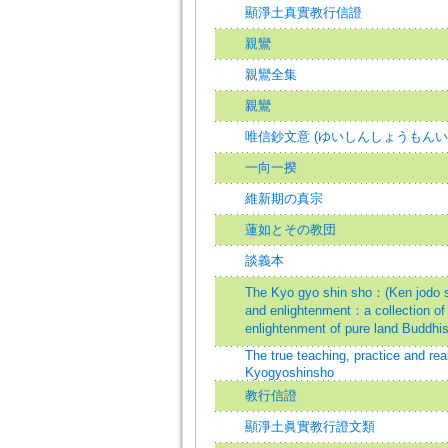
顯淨土真實教行信證
親鸞
親鸞全集
親鸞
唯信鈔文意 (ゆいしんしょうもんい)
一向一揆
維新期の真宗
蓮如とその教団
談義本
The Kyo gyo shin sho：(Ken jodo sh
and enlightenment：a collection of 
enlightenment of pure lan
The true teaching, practice and rea
Kyogyoshinsho
教行信證
顯淨土眞實教行證文類