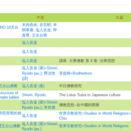
作者
出處
木内堯央
;
谷玄昭
;
本
O.10天台
間孝康
;
塩入良道
;
即
真尊
;
壬生台舜
塩入良道
塩入良道
塩入良道
講座. 大乘佛教 第 4 卷: 法華思想
塩入良道 (著)=Shioiri,
Ryodo (au.)
;
釋法悅
菩提樹=Bodhedrum
(譯)
禮五台山佛教
塩入良道 (著)
中日佛教研究
tructure of
Shioiri, Ryodo
The Lotus Sutra in Japanese culture
anabe tables
塩入良道 (著)=Shioiri,
佛教思想--在中國的開展
Ryodo (au.)
;
李世傑
教寺院形態的相
世界宗敎研究=Studies in World Religions=S
塩入良道
Chiu
塩入良道 (著)=Shioiri,
禮五台山佛教
世界宗教研究=Studies in World Religions
Ryodo (au.)