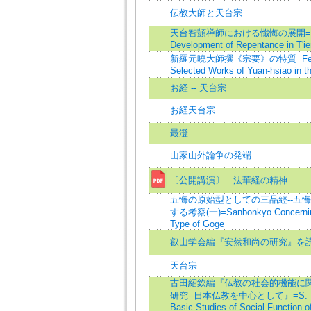
伝教大師と天台宗
天台智顗禅師における懺悔の展開=T
Development of Repentance in T'ien
新羅元曉大師撰《宗要》の特質=Feature
Selected Works of Yuan-hsiao in th
お経 -- 天台宗
お経天台宗
最澄
山家山外論争の発端
〔公開講演〕 法華経の精神
五悔の原始型としての三品經--五
する考察(一)=Sanbonkyo Concerning
Type of Goge
叡山学会編『安然和尚の研究』を
天台宗
古田紹欽編『仏教の社会的機能に
研究--日本仏教を中心として』=S. Furu
Basic Studies of Social Function 