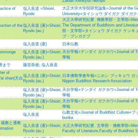
Zaidan Kenkyuu Nempo
大正大学大学院研究論集=Journal of the Gradu
ice of
塩入良道 =Shioiri,
Ryodo
University=タイショウ ダイガク ダイ
大正大學研究紀要. 佛教學部・文學部=Memoirs of
The Department of Buddhism and L
ion of the
塩入良道 (著)=Shioiri,
Ryodo (au.)
部・文学部=タイショウ ダイガク ケンキュ
ブ・ブンガクブ
塩入良道 (著)
日本仏教
天台学報=テンダイ ガクホウ=Journal of Tenda
monge
塩入良道 (著)=Shioiri,
Ryodo (au.)
學報
唐まで
藤堂恭俊
;
塩入良道
r of
塩入良道 (著)=Shioiri,
日本佛敎學會年報=ニホン ブッキョウ ガッカイ ネ
 t'ai shan(天台
Ryodo (au.)
Nippon Buddhist Research Association
天台学報=テンダイ ガクホウ=Journal of Tenda
塩入良道 (著)=Shioiri,
Ryodo (au.)
學報
天台学報=テンダイ ガクホウ=Journal of Tenda
塩入良道 (著)=Shioiri,
Ryodo (au.)
學報
仏教文化=Journal of Buddhist Cultur
塩入良道
bunka
: 蔵教と通教
塩入良道 (著)=Shioiri,
大正大學研究紀要. 文學部・佛教學部=Memoirs of
rmation
Ryodo (au.)
Faculty of Literature,Faculty of Buddhist 
1