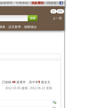
版權聲明
．
引用本站
．
捐款贊助
．
回首頁
．
日
EN
上一頁
佛典
．
語言教學
．
相關連結
已收錄
44
篇著作，其中有
9
篇全文
2012.03.05 建檔, 2012.06.22 更新