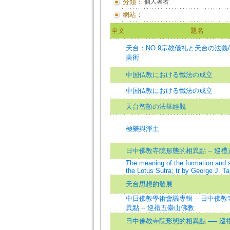
分類：
個人著者
網站：
全文
題名
天台：NO.9宗教儀礼と天台の法義/N
美術
中国仏教における懺法の成立
中国仏教における懺法の成立
天台智顗の法華經觀
極樂與淨土
日中佛教寺院形態的相異點 -- 巡
The meaning of the formation and s
the Lotus Sutra; tr by George J. T
天台思想的發展
中日佛教學術會議專輯 -- 日中佛
異點 -- 巡禮五臺山佛教
日中佛教寺院形態的相異點 ── 巡