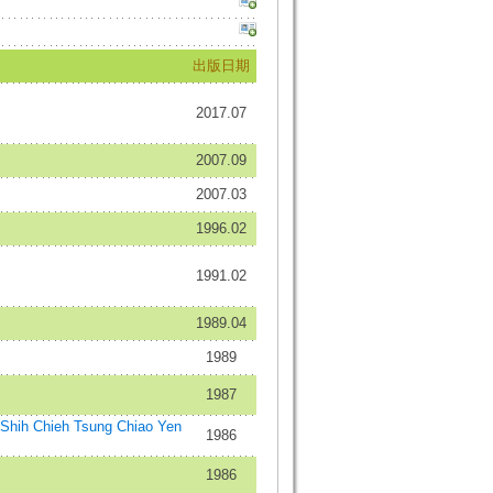
出版日期
2017.07
2007.09
2007.03
1996.02
1991.02
1989.04
1989
1987
hih Chieh Tsung Chiao Yen
1986
1986