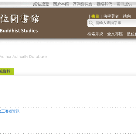
網站導覽
．
關於本館
．
諮詢委員會
．
聯絡我們
．
書目提供
．
｜
書目
｜
佛學著者
｜
站內
｜
檢索系統
．
全文專區
．
數位
範資料
校正著者資訊