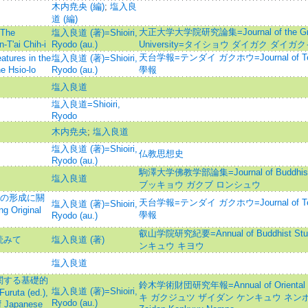
木内尭央 (編)
;
塩入良
道 (編)
大正大学大学院研究論集=Journal of the Gradu
he
塩入良道 (著)=Shioiri,
-T'ai Chih-i
Ryodo (au.)
University=タイショウ ダイガク ダイ
天台学報=テンダイ ガクホウ=Journal of Tenda
s in the
塩入良道 (著)=Shioiri,
e Hsio-lo
Ryodo (au.)
學報
塩入良道
塩入良道=Shioiri,
Ryodo
木内尭央
;
塩入良道
塩入良道 (著)=Shioiri,
仏教思想史
Ryodo (au.)
駒澤大学佛教学部論集=Journal of Buddhi
塩入良道
ブッキョウ ガクブ ロンシュウ
悔の形成に關
天台学報=テンダイ ガクホウ=Journal of Tenda
塩入良道 (著)=Shioiri,
 Original
學報
Ryodo (au.)
叡山学院研究紀要=Annual of Buddhist 
読みて
塩入良道 (著)
ンキュウ キヨウ
塩入良道
関する基礎的
鈴木学術財団研究年報=Annual of Oriental an
塩入良道 (著)=Shioiri,
ta (ed.),
キ ガクジュツ ザイダン ケンキュウ ネンポウ=Su
Ryodo (au.)
of Japanese