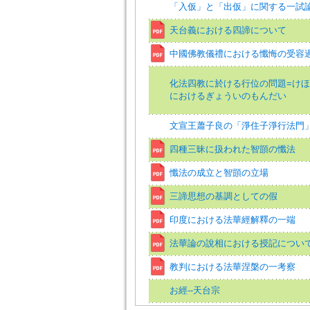
「入仮」と「出仮」に関する一試
天台義における四諦について
中國佛教儀禮における懺悔の受容
化法四教に於ける行位の問題=け
におけるぎょういのもんだい
文宣王蕭子良の「淨住子淨行法門
四種三昧に扱われた智顗の懺法
懺法の成立と智顗の立場
三諦思想の基調としての假
印度における法華經解釋の一端
法華論の說相における授記につい
教判における法華涅槃の一考察
お經--天台宗