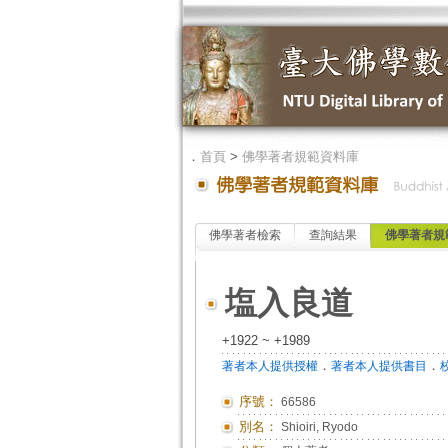
．
首頁
>
佛學著者規範資料庫
佛學著者檢索
查詢結果
佛學著者規
塩入良道
+1922 ~ +1989
．
．
著者本人提供授權
著者本人提供書目
序號：
66586
別名：
Shioiri, Ryodo