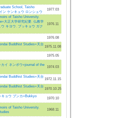
ate School, Taisho
1977.03
ガクイン ケンキュウ ロンシュウ
 Taisho University.
iterature=大正大学研究紀要. 仏教学
1976.11
ウ キヨウ. ブッキョウ ガク
1976.08
i Buddhist Studies=天台
1975.11.08
1975.05
ンポウ=journal of the
1974.03
i Buddhist Studies=天台
1972.11.15
i Buddhist Studies=天台
1970.10.25
e=ブッキョウ ブンカ=Bukkyo
1970.10
 Taisho University.
1968.11
Studies