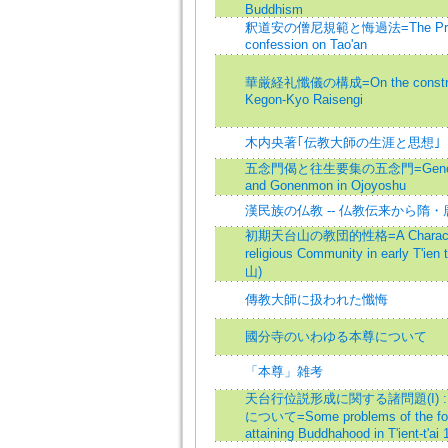
Buddhism
釈道安の僧尼規範と悔過法=The Pract
confession on Tao'an
華厳経礼懺儀の構成=On the construct
Kegon-Kyo Raisengi
木内央著｢伝教大師の生涯と思想｣
五念門偈と往生要集の五念門=Genen
and Gonenmon in Ojoyoshu
漢民族の仏教 -- 仏教伝来から隋・
初期天台山の教団的性格=A Characte
religious Community in early T'ien
山)
傳教大師に扱われた懺悔
國分寺のいわゆる本尊について
「本尊」雑考
天台行位説形成に関する諸問題(I) 
について=Some problems of the fo
attaining Buddhahood in T'ient-t'ai 