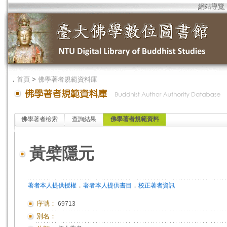
網站導覽
．
首頁
>
佛學著者規範資料庫
佛學著者檢索
查詢結果
佛學著者規範資料
黃檗隱元
．
．
著者本人提供授權
著者本人提供書目
校正著者資訊
序號：
69713
別名：