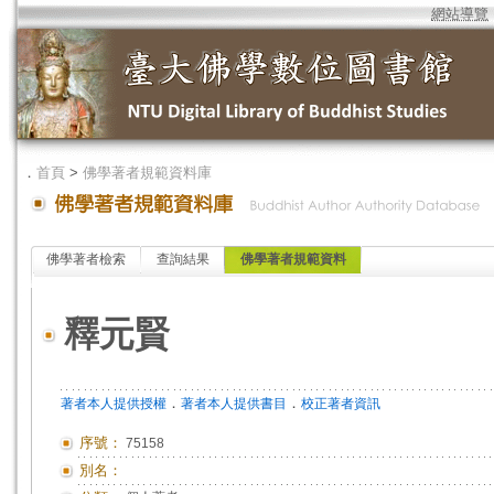
網站導覽
．
首頁
>
佛學著者規範資料庫
佛學著者檢索
查詢結果
佛學著者規範資料
釋元賢
．
．
著者本人提供授權
著者本人提供書目
校正著者資訊
序號：
75158
別名：