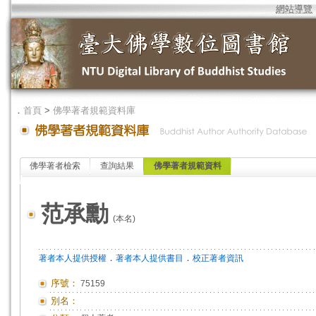
網站導覽
．
首頁
>
佛學著者規範資料庫
佛學著者檢索
查詢結果
佛學著者規範資料
范承勳
(本名)
．
．
著者本人提供授權
著者本人提供書目
校正著者資訊
序號：
75159
別名：