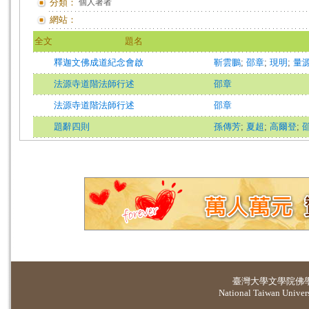
分類：
個人著者
網站：
全文
題名
釋迦文佛成道紀念會啟
靳雲鵬
;
邵章
;
現明
;
量
法源寺道階法師行述
邵章
法源寺道階法師行述
邵章
題辭四則
孫傳芳
;
夏超
;
高爾登
;
臺灣大學
文學院佛
National Taiwan Universi