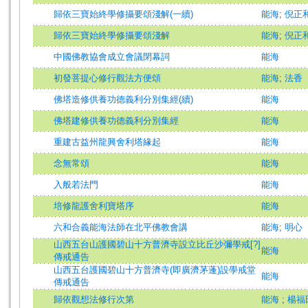
歸依三寶始終學修攝要頌淺解(一續)
能海
;
倪正
歸依三寶始終學修攝要頌淺解
能海
;
倪正
中國佛教協會成立會議閉幕詞
能海
初發菩提心修行觀法方便頌
能海
;
法香
佛塔造修供養功德義利分別集經(續)
能海
佛塔建修供養功德義利分別集經
能海
重建古益州龍興舍利塔緣起
能海
念無常頌
能海
入般若法門
能海
培修龍護舍利寶塔序
能海
六和合義能海法師在北平佛教會講
能海
;
明心
山西五台山護國碧山十方普濟寺設立比丘沙彌學戒[?]
能海
傳戒通告
山西五台護國碧山十方普濟寺(即廣濟茅蓬)設學戒堂
能海
傳戒通告
歸依觀想法修行次第
能海
;
楊福