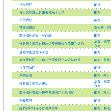
法界觀門
能海
修行伏忍於三寶生習種姓十心頌
能海
四聖諦頌
能海
菩薩戒攝頌
溫光熹
;
能
能海法師致貫一和尚緘
能海
法尊
;
觀空
佛教藏文學院在康改組及抵藏分住修學之規約
永光
赴藏學密之能海師信
能海
能海果瑤兩上人自川邊理化縣上太虛法師書
能海
;
果瑤
入般若法門
能海
六和合義
能海
;
明心
法尊
;
觀空
佛教藏文學院之規約
永光
能海法師在北平佛教會開演六和義演辭
能海
;
明心
密義略釋
能海
線竹縣祥符寺今秋傳戒啟事
能海
;
釋法