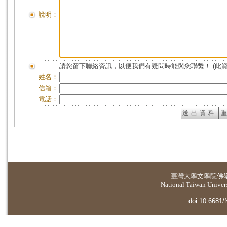
說明：
請您留下聯絡資訊，以便我們有疑問時能與您聯繫！ (此
姓名：
信箱：
電話：
臺灣大學
文學院佛
National Taiwan Universi
doi:10.6681