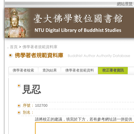
網站導覽
．
首頁
>
佛學著者規範資料庫
佛學著者檢索
查詢結果
佛學著者規範資料
校正著者資訊
見忍
序號：
102700
別名：
請將校正的建議，填寫於下方，若有參考網址請一併提供