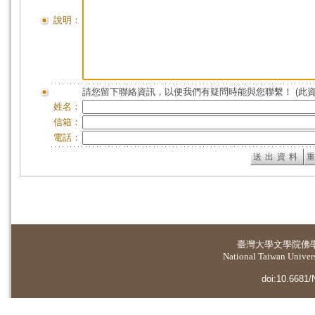
說明：
請您留下聯絡資訊，以便我們有疑問時能與您聯繫！ (此
姓名：
信箱：
電話：
臺灣大學
文學院佛
National Taiwan Universi
doi:10.6681