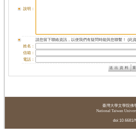
說明：
請您留下聯絡資訊，以便我們有疑問時能與您聯繫！ (此
姓名：
信箱：
電話：
臺灣大學
文學院佛
National Taiwan Universi
doi:10.6681