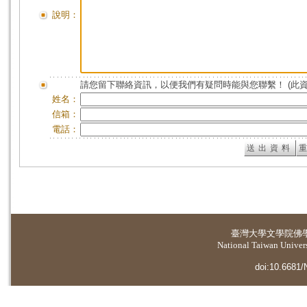
說明：
請您留下聯絡資訊，以便我們有疑問時能與您聯繫！ (此
姓名：
信箱：
電話：
臺灣大學
文學院佛
National Taiwan Universi
doi:10.6681