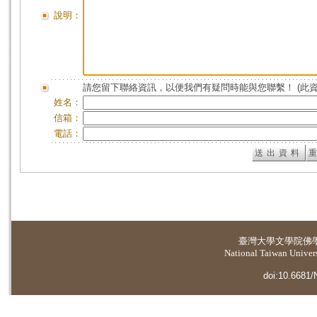
說明：
請您留下聯絡資訊，以便我們有疑問時能與您聯繫！ (此
姓名：
信箱：
電話：
臺灣大學
文學院佛
National Taiwan Universi
doi:10.6681