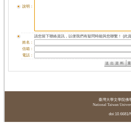
說明：
請您留下聯絡資訊，以便我們有疑問時能與您聯繫！ (此
姓名：
信箱：
電話：
臺灣大學
文學院佛
National Taiwan Universi
doi:10.6681