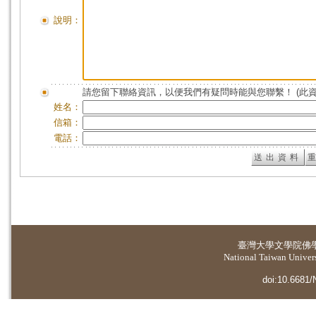
說明：
請您留下聯絡資訊，以便我們有疑問時能與您聯繫！ (此
姓名：
信箱：
電話：
臺灣大學
文學院佛
National Taiwan Universi
doi:10.6681