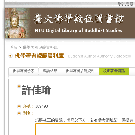
網站導覽
．
首頁
>
佛學著者規範資料庫
佛學著者檢索
查詢結果
佛學著者規範資料
校正著者資訊
許佳瑜
序號：
109490
別名：
請將校正的建議，填寫於下方，若有參考網址請一併提供