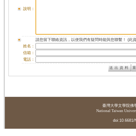
說明：
請您留下聯絡資訊，以便我們有疑問時能與您聯繫！ (此
姓名：
信箱：
電話：
臺灣大學
文學院佛
National Taiwan Universi
doi:10.6681