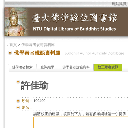
網站導覽
．
首頁
>
佛學著者規範資料庫
佛學著者檢索
查詢結果
佛學著者規範資料
校正著者資訊
許佳瑜
序號：
109490
別名：
請將校正的建議，填寫於下方，若有參考網址請一併提供