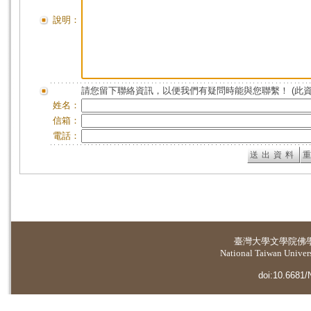
說明：
請您留下聯絡資訊，以便我們有疑問時能與您聯繫！ (此
姓名：
信箱：
電話：
臺灣大學
文學院佛
National Taiwan Universi
doi:10.6681