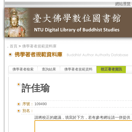
網站導覽
．
首頁
>
佛學著者規範資料庫
佛學著者檢索
查詢結果
佛學著者規範資料
校正著者資訊
許佳瑜
序號：
109490
別名：
請將校正的建議，填寫於下方，若有參考網址請一併提供