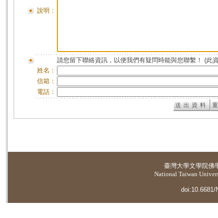
說明：
請您留下聯絡資訊，以便我們有疑問時能與您聯繫！ (此
姓名：
信箱：
電話：
臺灣大學
文學院佛
National Taiwan Universi
doi:10.6681