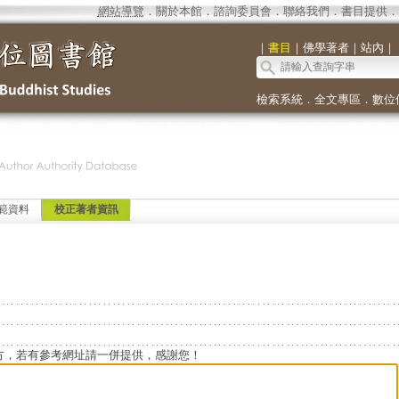
網站導覽
．
關於本館
．
諮詢委員會
．
聯絡我們
．
書目提供
．
｜
書目
｜
佛學著者
｜
站內
｜
檢索系統
．
全文專區
．
數位
範資料
校正著者資訊
方，若有參考網址請一併提供，感謝您！