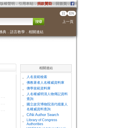
版權聲明
．
引用本站
．
捐款贊助
．
回首頁
．
日
EN
上一頁
佛典
．
語言教學
．
相關連結
相關連結
。
人名規範檢索
。
佛教著者人名權威資料庫
。
佛學規範資料庫
。
人名權威明清人物傳記資料
查詢
。
國立故宮博物院清代檔案人
名權威資料查詢
。
CiNii Author Search
Library of Congress
。
Authorities