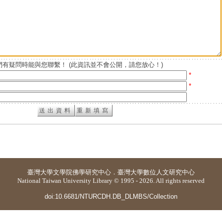
有疑問時能與您聯繫！ (此資訊並不會公開，請您放心！)
*
*
臺灣大學
文學院佛學研究中心
．
臺灣大學數位人文研究中心
National Taiwan University Library © 1995 - 2026. All rights reserved
doi:10.6681/NTURCDH.DB_DLMBS/Collection