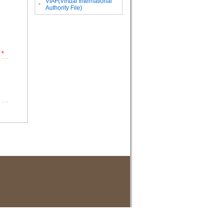
VIAF(Virtual International
。
Authority File)
*