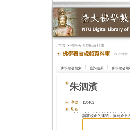
．
首頁
>
佛學著者規範資料庫
佛學著者檢索
查詢結果
佛學著者規
朱泗濱
序號：
110462
別名：
請將校正的建議，填寫於下