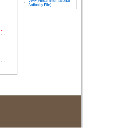
VIAF(Virtual International
。
Authority File)
*