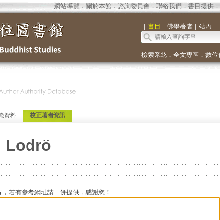
網站導覽
．
關於本館
．
諮詢委員會
．
聯絡我們
．
書目提供
．
｜
書目
｜
佛學著者
｜
站內
｜
檢索系統
．
全文專區
．
數位
範資料
校正著者資訊
 Lodrö
方，若有參考網址請一併提供，感謝您！