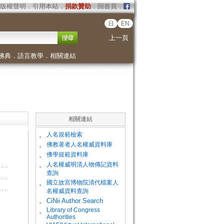
版權聲明
．
引用本站
．
捐款贊助
．
回首頁
．
日
EN
上一頁
佛典
．
語言教學
．
相關連結
相關連結
。
人名規範檢索
。
佛教著者人名權威資料庫
。
佛學規範資料庫
。
人名權威明清人物傳記資料
查詢
。
國立故宮博物院清代檔案人
名權威資料查詢
。
CiNii Author Search
Library of Congress
。
Authorities