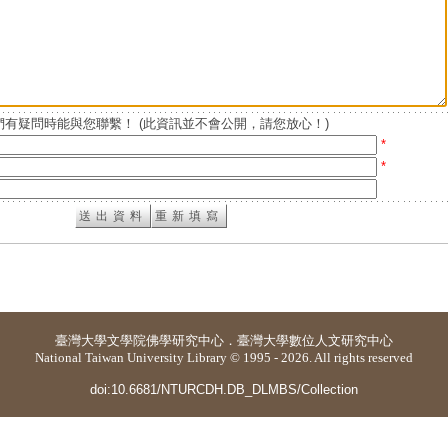
有疑問時能與您聯繫！ (此資訊並不會公開，請您放心！)
*
*
臺灣大學
文學院佛學研究中心
．
臺灣大學數位人文研究中心
National Taiwan University Library © 1995 - 2026. All rights reserved
doi:10.6681/NTURCDH.DB_DLMBS/Collection