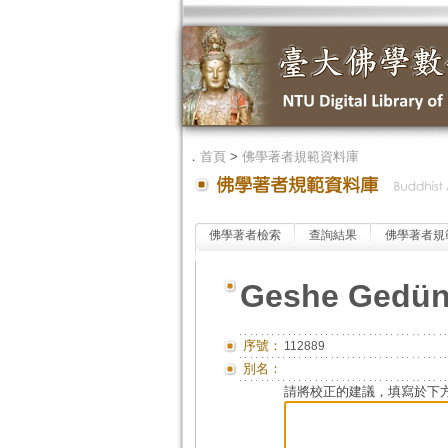
．
首頁
>
佛學著者規範資料庫
佛學著者檢索
查詢結果
佛學著者規
Geshe Gedün
序號：
112889
別名：
請將校正的建議，填寫於下