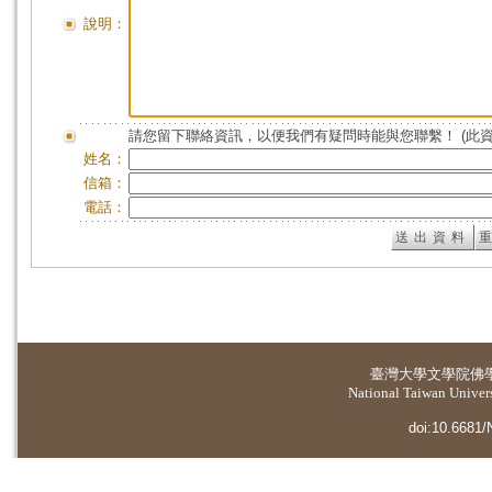
說明：
請您留下聯絡資訊，以便我們有疑問時能與您聯繫！ (此
姓名：
信箱：
電話：
臺灣大學
文學院佛
National Taiwan Universi
doi:10.6681