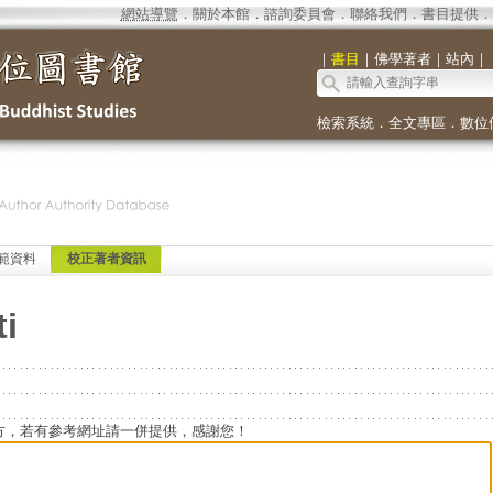
網站導覽
．
關於本館
．
諮詢委員會
．
聯絡我們
．
書目提供
．
｜
書目
｜
佛學著者
｜
站內
｜
檢索系統
．
全文專區
．
數位
範資料
校正著者資訊
i
方，若有參考網址請一併提供，感謝您！