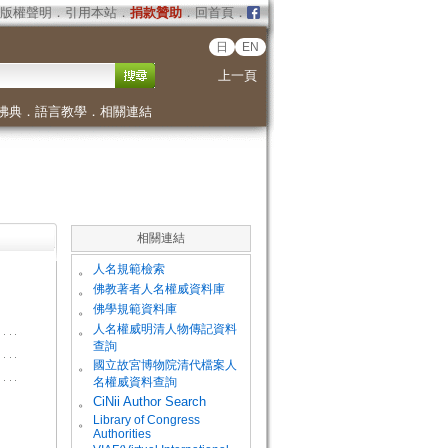
版權聲明
．
引用本站
．
捐款贊助
．
回首頁
．
日
EN
上一頁
佛典
．
語言教學
．
相關連結
相關連結
。
人名規範檢索
。
佛教著者人名權威資料庫
。
佛學規範資料庫
。
人名權威明清人物傳記資料
查詢
。
國立故宮博物院清代檔案人
名權威資料查詢
。
CiNii Author Search
Library of Congress
。
Authorities