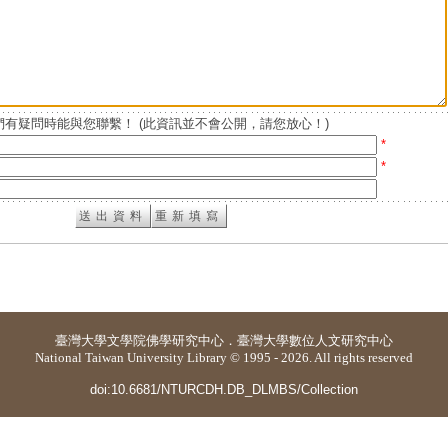
有疑問時能與您聯繫！ (此資訊並不會公開，請您放心！)
*
*
臺灣大學
文學院佛學研究中心
．
臺灣大學數位人文研究中心
National Taiwan University Library © 1995 - 2026. All rights reserved
doi:10.6681/NTURCDH.DB_DLMBS/Collection