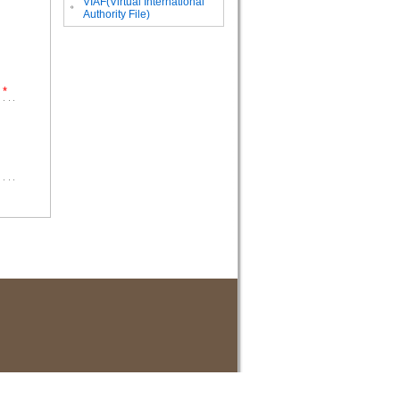
VIAF(Virtual International
。
Authority File)
*