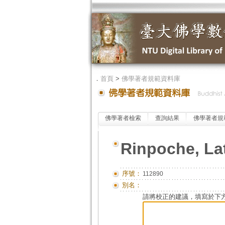
．
首頁
>
佛學著者規範資料庫
佛學著者檢索
查詢結果
佛學著者規
Rinpoche, Lat
序號：
112890
別名：
請將校正的建議，填寫於下