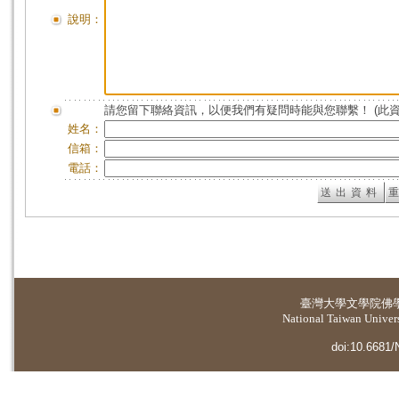
說明：
請您留下聯絡資訊，以便我們有疑問時能與您聯繫！ (此
姓名：
信箱：
電話：
臺灣大學
文學院佛
National Taiwan Universi
doi:10.6681