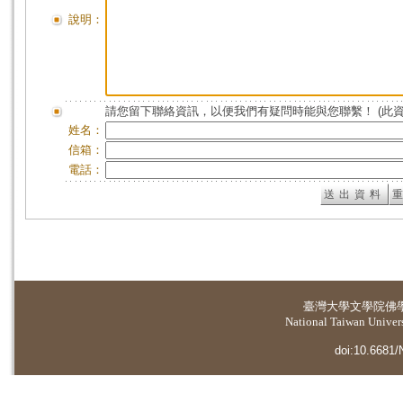
說明：
請您留下聯絡資訊，以便我們有疑問時能與您聯繫！ (此
姓名：
信箱：
電話：
臺灣大學
文學院佛
National Taiwan Universi
doi:10.6681