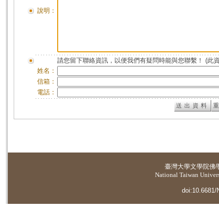
說明：
請您留下聯絡資訊，以便我們有疑問時能與您聯繫！ (此
姓名：
信箱：
電話：
臺灣大學
文學院佛
National Taiwan Universi
doi:10.6681