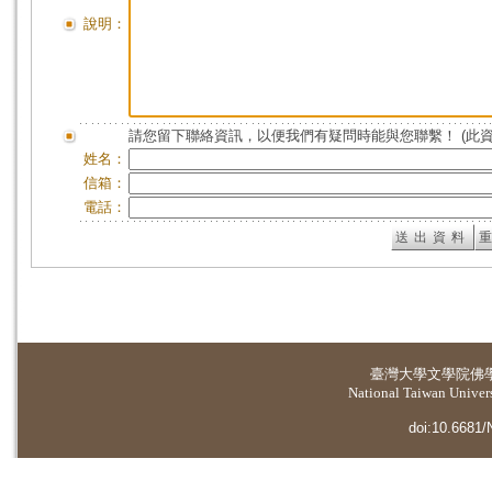
說明：
請您留下聯絡資訊，以便我們有疑問時能與您聯繫！ (此
姓名：
信箱：
電話：
臺灣大學
文學院佛
National Taiwan Universi
doi:10.6681