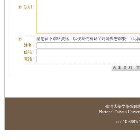
說明：
請您留下聯絡資訊，以便我們有疑問時能與您聯繫！ (此
姓名：
信箱：
電話：
臺灣大學
文學院佛
National Taiwan Universi
doi:10.6681