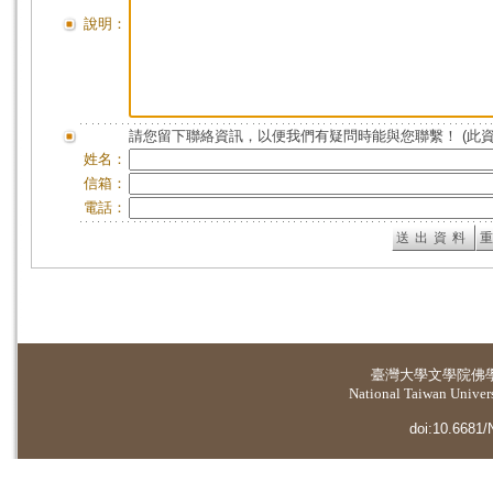
說明：
請您留下聯絡資訊，以便我們有疑問時能與您聯繫！ (此
姓名：
信箱：
電話：
臺灣大學
文學院佛
National Taiwan Universi
doi:10.6681