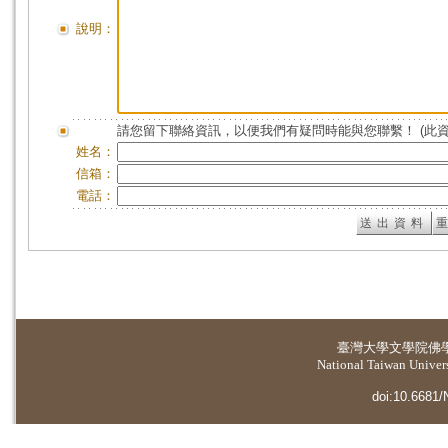
說明：
請您留下聯絡資訊，以便我們有疑問時能與您聯繫！ (此
姓名：
信箱：
電話：
臺灣大學
文學院佛
National Taiwan Universi
doi:10.6681