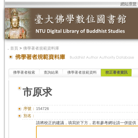
網站導覽
．
首頁
>
佛學著者規範資料庫
佛學著者檢索
查詢結果
佛學著者規範資料
校正著者資訊
市原求
序號：
154726
別名：
請將校正的建議，填寫於下方，若有參考網址請一併提供