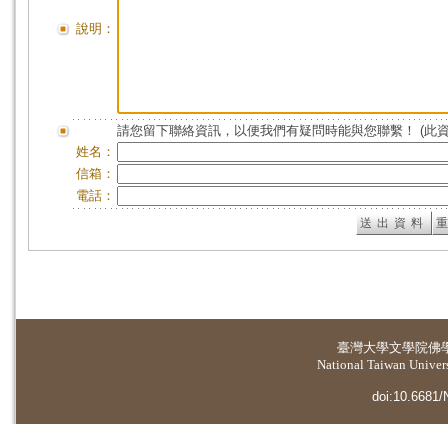
說明：
請您留下聯絡資訊，以便我們有疑問時能與您聯繫！ (此
姓名：
信箱：
電話：
臺灣大學
文學院佛
National Taiwan Universi
doi:10.6681