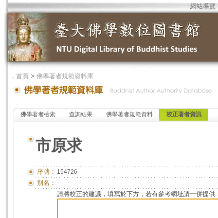
網站導覽
．
首頁
>
佛學著者規範資料庫
佛學著者檢索
查詢結果
佛學著者規範資料
校正著者資訊
市原求
序號：
154726
別名：
請將校正的建議，填寫於下方，若有參考網址請一併提供